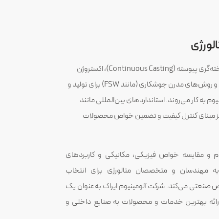
لورژی
تکنولوژی‌های پیشرفته‌ای نظیر ریخته‌گری پیوسته (Continuous Casting)، اکستروژن
دقیق، عملیات حرارتی کنترل‌شده، و روش‌های مدرن جوشکاری (مانند FSW) برای تولید و
م به کار می‌روند. استانداردهای بین‌المللی مانند
ASTM B209، EN ، و AMS نیز مبنای کنترل کیفیت و تضمین خواص محصولات
وم و مقایسه خواص فیزیکی، مکانیکی و کاربردهای
 مهندسان و متخصصان متالورژی برای انتخاب
اص صنعتی می‌کند. شرکت آلومینیوم ایراک به عنوان یک
ارائه بهترین خدمات و محصولات به صنایع داخلی و