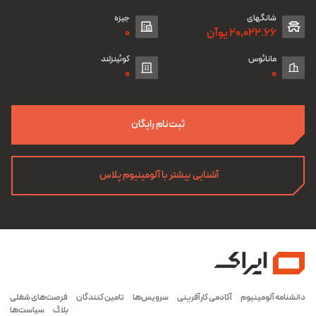
شانگهای
جیزه
20,022.66 یوآن
0
مانائوس
کوئینزلند
0
0
ثبت‌نام رایگان
آشنایی بیشتر با آلومینیوم پلاس
دانشنامه آلومینیوم
آکادمی کارآفرینی
سرویس‌ها
تامین کنندگان
فرصت‌های شغلی
بلاگ
سیاست‌ها