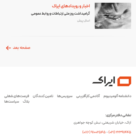
اخبار و رویدادهای ایراک
گرامیداشت روز ملی ارتباطات و روابط عمومی
1 سال پیش
صفحه بعد
دانشنامه آلومینیوم
آکادمی کارآفرینی
سرویس‌ها
تامین کنندگان
فرصت‌های شغلی
بلاگ
سیاست‌ها
نشانی دفتر مرکزی:
اراک، خیابان شریعتی، نبش کوچه جواهری
(۰۸۶) ۹۱۰۰۲۵۴۵
-
(۰21) 22391445