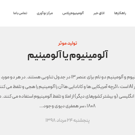
راهکارها
اتاق خبر
آلومینیوم پلاس
مرکز نوآوری
تماس با ما
تولید موثر
آلومینیوم یا آلومینیم
آلومینیوم و آلومینیم دو نام برای عنصر 13 در جدول تناوبی هستند. در هر دو م
عنصر Al است ، اگرچه آمریکایی ها و کانادایی ها آن را آلومینیم را هجی و تلفظ می کنن
نگلیسی (و بیشتر کشورهای دیگر) از املا و تلفظ آلومینیوم استفاده می کنند. 
1808 ، سر همفری دیوی وجود…
پنجشنبه 24 مرداد 1398