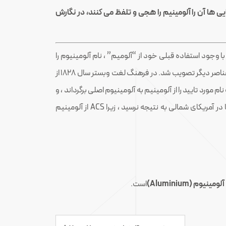
 هر دو مورد ، نماد عنصر Al است ، اگرچه آمریکایی ها و کانادایی ها آن را آلومینیم را هجی و تلفظ می کنند، در نگارش
وی با وجود استفاده قبلی خود از “آلومیم” ، نام آلومینیوم را
هنگام مراجعه به عناصر موجود در کتاب “عناصر شیمیایی” در سال 1812 مطرح کرد. نام رسمی “آلومینیوم” برای مطابقت با نامهای اکثر عناصر دیگر تصویب شد. در فرهنگ لغت وبستر سال 1828 از
نسخه های بعدی نیز حفظ شده است. در سال 1925 ، انجمن شیمیایی آمریکا (ACS) تصمیم گرفت نام مورد تایید را از آلومینیم به آلومینیوم اصلی برگرداند ، و
ایالات متحده را در گروه “آلومینیم” قرار دهد. در سالهای اخیر ، IUPAC “آلومینیوم” را به عنوان املای مناسب تشخیص داده بود ، اما در آمریکای شمالی به نتیجه نرسید ، زیرا ACS از آلومینیم
آلومینیوم
(Aluminium)
است.