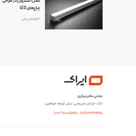
نقش اکستروژن در طراحی
چراغ‌های LED
2 هفته پیش
نشانی دفتر مرکزی:
اراک، خیابان شریعتی، نبش کوچه جواهری
(۰۸۶) ۹۱۰۰۲۵۴۵
-
(۰21) 22391445