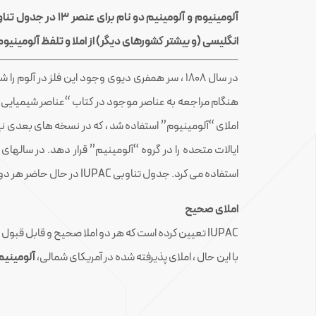
انگلیسی (و بیشتر کشورهای دیگر) از املا و تلفظ آلومینیو
در سال 1808 ، سر همفری دیوی وجود این فلز در آل
استفاده می کرد. جدول تناوبی IUPAC در حال حاضر هر دو هجی را فهرست می کند و می گوید هر دو کلمه کاملاً قابل قبول است.
املای صحیح
IUPAC تعیین کرده است که هر دو املا صحیح و قابل قبول است.
با این حال ، املای پذیرفته شده در آمریکای شمالی،
آلومینیم(uminum