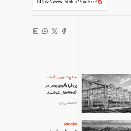
https://www.eirak.ir/?p=17003
صنایع کشاورزی و گلخانه
پروفیل آلومینیومی در
گلخانه‌های هوشمند
2 هفته پیش
تولید موثر