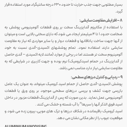
بسیار مطلوبی جهت جذب حرارت تا حدود ۲۳۰ درجه سانتیگراد مورد استفاده قرار
گیرد.
۸ – افزایش مقاومت سایشی:
با استفاده از مکانیزم آندایزینگ سخت بر روی قطعات آلومینیومی پوشش به
ضخامت حدود ۱ تا ۴ میلیمتر ایجاد می شود که دارای سختی بالایی است و میتوان
از آنها جهت ساخت یاتاقانها و قطعات دوار و یا سایر مواردی که نیاز به مقاومت
سایشی دارند استفاده نمود. تمام پوششهای اکسیدی-آندی نسبت به خود
آلومینیوم سخت تر هستند اما در برخی از موارد (مانند لایه اکسیدی – آندی حاصل
از آندایزینگ در حمام اسیدکرومیک) نرم بوده و جهت کاربری در شرایطی که به
مقاومت سایشی نیاز دارد مناسب نمی باشد.
۹ – ردیابی و کنترل درزهای سطحی:
پوشش اکسیدی-آندی حاصل از حمام اسید کرومیک میتواند به عنوان یک عامل
بازرسی جهت کشف و بررسی درزهای سطحی موجود بر روی ورق یا قطعات
آلومینیومی عمل نماید. بدین صورت که پس از آندایزینگ قطعات مزبور در داخل
اسید فوق الذکر آنها را سریعا” با آب شسته و خشک می کنند .
اسید کرومیک باقیمانده در شکاف درزها و ترک های مویی، بیرون زده می شود و
موقعیت عیوب را از نظر مکانی نشان می دهد.