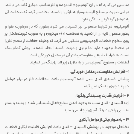
مناسبی می گذرد که در آن آلومینیوم آند بوده و فلز مناسب دیگری کاتد می باشد.
در این صورت بر سطح آلومینیوم لایه نازکی از اکسید ایجاد می گردد که ضخامت آن
به عوامل گوناگونی بستگی دارد.
آلومینیوم در شرایط معمولی نیز اکسیدی می شود بطوری که در مجاورت هوا و
بطور معمول لایه ای از اکسید به ضخامت ۰/۰۱ میکرون و به صورت غیرمتخلخل بر
روی سطوح قطعات آلومینیومی تشکیل می گردد که وظیفه حفاظت از سطح فلز را
در محیط برعهده دارد اما برتری و مزیت اکسید ایجاد شده در روش آندایزینگ
نسبت به شرایط طبیعی مقاومت بیشتر آن در مقابل خوردگی است.
قطعات و سطوح آلومینیومی را به دلایل زیر اندایزینگ می نمایند:
۱ – افزایش مقاومت در مقابل خوردگی.
پوشش اکسیدی-آندی سیل شده آلومینیوم باعث محافظت فلز در برابر عوامل
خورنده جوی و نمکها می گردد.
۲ – افزایش قدرت چسبندگی رنگها:
لایه اکسیدی- آندی سبب به وجود آمدن سطح فعال شیمیایی شده و زمینه و بستر
مناسبی را جهت رنگ آمیزی ایجاد می نماید.
۳ – به عنوان یکی از مراحل آبکاری:
تخلخل موجود در پوشش اکسیدی – آندی باعث افزایش قابلیت آبکاری قطعات