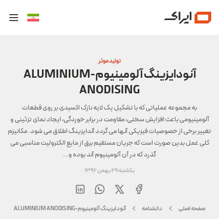
تولید موثر
آنودایزینگ آلومینیوم-ALUMINIUM
ANODISING
به مجموعه عملیاتی که با تشکیل یک لایه نازک اکسیدی بر روی قطعات
آلومینیومی باعث افزایش سختی، مقاومت در برابر خوردگی، ایجاد نمای تزئینی و
تغییر برخی از خصوصیات فیزیکی آنها می گردد آندایزینگ اطلاق می شود. مکانیزم
کلی عمل بدین صورت است که جریان مستقیم برق از مایع الکترولیت مناسبی می
گذرد که در آن آلومینیوم آند بوده و…
یکشنبه 29 بهمن 1396
صفحه اصلی
دانشنامه
آنودایزینگ آلومینیوم-ALUMINIUM ANODISING