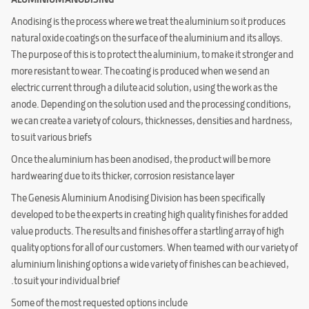
ALUMINIUM ANODISING
Anodising is the process where we treat the aluminium so it produces
natural oxide coatings on the surface of the aluminium and its alloys.
The purpose of this is to protect the aluminium, to make it stronger and
more resistant to wear. The coating is produced when we send an
electric current through a dilute acid solution, using the work as the
anode. Depending on the solution used and the processing conditions,
we can create a variety of colours, thicknesses, densities and hardness,
to suit various briefs
Once the aluminium has been anodised, the product will be more
hardwearing due to its thicker, corrosion resistance layer
The Genesis Aluminium Anodising Division has been specifically
developed to be the experts in creating high quality finishes for added
value products. The results and finishes offer a startling array of high
quality options for all of our customers. When teamed with our variety of
aluminium linishing options a wide variety of finishes can be achieved,
to suit your individual brief.
Some of the most requested options include