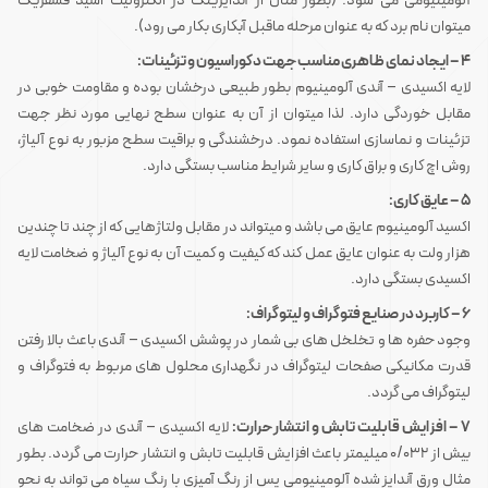
آلومینیومی می شود. (بطور مثال از آندایزینگ در الکترولیت اسید فسفریک
میتوان نام برد که به عنوان مرحله ماقبل آبکاری بکار می رود).
۴ – ایجاد نمای ظاهری مناسب جهت دکوراسیون و تزئینات:
لایه اکسیدی – آندی آلومینیوم بطور طبیعی درخشان بوده و مقاومت خوبی در
مقابل خوردگی دارد. لذا میتوان از آن به عنوان سطح نهایی مورد نظر جهت
تزئینات و نماسازی استفاده نمود. درخشندگی و براقیت سطح مزبور به نوع آلیاژ،
روش اچ کاری و براق کاری و سایر شرایط مناسب بستگی دارد.
۵ – عایق کاری:
اکسید آلومینیوم عایق می باشد و میتواند در مقابل ولتاژهایی که از چند تا چندین
هزار ولت به عنوان عایق عمل کند که کیفیت و کمیت آن به نوع آلیاژ و ضخامت لایه
اکسیدی بستگی دارد.
۶ – کاربرد در صنایع فتوگراف و لیتوگراف:
وجود حفره ها و تخلخل های بی شمار در پوشش اکسیدی – آندی باعث بالا رفتن
قدرت مکانیکی صفحات لیتوگراف در نگهداری محلول های مربوط به فتوگراف و
لیتوگراف می گردد.
۷ – افزایش قابلیت تابش و انتشار حرارت:
لایه اکسیدی – آندی در ضخامت های
بیش از ۰/۰۳۲ میلیمتر باعث افزایش قابلیت تابش و انتشار حرارت می گردد. بطور
مثال ورق آندایز شده آلومینیومی پس از رنگ آمیزی با رنگ سیاه می تواند به نحو