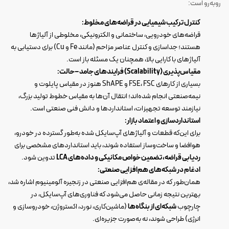
روبه‌رو است:
کنترل ترکیب شیمیایی در قراضه‌های مخلوط:
قراضه‌های خودرویی، ساختمانی و الکترونیکی، مخلوطی از آلیاژها
هستند؛ جداسازی و کنترل عناصر مزاحم (مانند Fe و Cu) برای دستیابی به
آلیاژهای با کارایی بالا، همچنان یک مسئله باز است.
مقیاس‌پذیری (Scalability) فرایندهای جامد–حالت:
بسیاری از کارهای FSE، FSC و ShAPE هنوز در مقیاس پایلوت و
نیمه‌صنعتی انجام شده‌اند؛ انتقال آن‌ها به مقیاس خطوط تولید بزرگ،
نیازمند توسعه تجهیزات، استانداردها و دانش فنی صنعتی است.
استانداردسازی و اعتماد بازار:
برای این‌که قطعات و آلیاژهای آپ‌سایکل شده به‌طور گسترده در خودرو،
هوافضا و ساخت‌وساز استفاده شوند، باید استانداردهای مشخصی برای
ردیابی قراضه، تضمین خواص مکانیکی و داده‌های LCA
تدوین شود.
ادغام در شبکه‌های هم‌افزایی صنعتی:
همان‌طور که در مقاله‌ی هم‌افزایی صنعتی در زنجیره آلومینیوم اشاره شد،
بهترین نتیجه زمانی حاصل می‌شود که فناوری‌های آپ‌سایکل، در
چارچوب
شبکه‌ای از بنگاه‌ها
(ماشین‌کاری، نورد، اکستروژن، خودروسازی و
انرژی) طراحی شوند، نه به‌صورت جزیره‌ای.