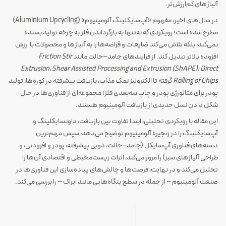
آلیاژهای کم‌ارزش‌تر.
در سال‌های اخیر، مفهوم «آپ‌سایکلینگ آلومینیوم» (Aluminium Upcycling)
مطرح شده است؛ رویکردی که نه‌تنها به بازگرداندن فلز به چرخه تولید بسنده
نمی‌کند، بلکه تلاش می‌کند ضایعات و قراضه‌ها را به آلیاژها و محصولات با ارزش
افزوده بالاتر تبدیل کند. از فرایندهای جامد–حالت مانند
Friction Stir
Extrusion، Shear Assisted Processing and Extrusion (ShAPE)، Direct
Rolling of Chips
گرفته تا الکترولیز نمک مذاب، بازیافت پیشرفته در کوره‌ها، تولید
پودر برای متالورژی پودر و چاپ سه‌بعدی فلز؛ مجموعه‌ای از فناوری‌ها در حال
شکل دادن نسل جدیدی از بازیافت آلومینیوم هستند.
این مقاله با رویکردی تحلیلی، ابتدا تفاوت بین بازیافت، داونسایکلینگ و
آپ‌سایکلینگ را در زنجیره آلومینیوم توضیح می‌دهد، سپس مهم‌ترین
دسته‌های فناوری آپ‌سایکل (جامد–حالت، ذوبی پیشرفته، پودر و افزودنی، و
طراحی آلیاژهای سبز) را مرور می‌کند، اثرات زیست‌محیطی و اقتصادی آن‌ها را
تحلیل می‌کند و در نهایت، فرصت‌ها و چالش‌های پیاده‌سازی این فناوری‌ها در
صنعت آلومینیوم – از جمله در سطح بنگاه‌هایی مانند ایراک – را بررسی می‌کند.