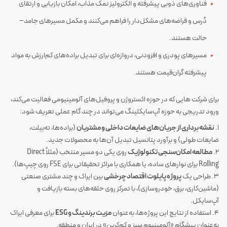
فناوری‌های ذوبی پیشرفته و الکترولیز نمک مذاب، امکان بازیابی و ارتقای
دُرس و قراضه‌های مشکل‌دار را فراهم می‌کنند و مکمل مسیرهای جامد–
حالت هستند.
مسیرهای پودری و افزودنی، دروازه‌ای برای تبدیل براده‌های کم‌ارزش به مواد
پیشرفته گران‌قیمت هستند.
برای شرکت هایی که در حوزه اکستروژن و پروفیل‌های آلومینیومی فعالیت می‌کند،
ورود تدریجی به حوزه آپ‌سایکلینگ می‌تواند در چند گام عملی تعریف شود:
۱.
نقشه‌برداری از جریان‌های ضایعات داخلی و مشتریان
(براده‌ها، ته‌بیلت،
ضایعات طولی) و برآورد پتانسیل تبدیل آن‌ها به محصولات جدید.
۲.
مطالعه امکان‌سنجی تکنولوژیک
روی یکی دو مسیر منتخب (مثلاً Direct
Rolling برای نوارهای ساده، یا همکاری با مراکز تحقیقاتی برای FSE روی چیپ‌ها).
۳. طراحی یک
پروژه پایلوت اقتصاد چرخشی
بین ایراک و چند مشتری صنعتی
(ماشین‌کاری، برق، خودروسازی)، با تمرکز روی حلقه‌های بسته بازیافت و
آپ‌سایکل.
۴. استفاده از نتایج این پروژه‌ها، به‌عنوان
مزیت برندینگ و ESG
برای معرفی ایراک
به‌عنوان پیشگام «آلومینیوم سبز و کم‌کربن» در ایران و منطقه.