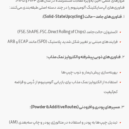
مرورهای علمی اخیر، به‌ویژه مقالات منتشرشده در سال‌های ۲۰۲۴ و ۲۰۲۵،
فناوری‌های آپ‌سایکلینگ آلومینیوم را در چند دسته اصلی طبقه‌بندی می‌کنند:
۱.
فناوری‌های جامد–حالت (Solid-State Upcycling):
اکستروژن حالت‌جامد (FSE، ShAPE، FSC، Direct Rolling of Chips)
فرایندهای مبتنی بر تغییر شکل شدید پلاستیک (SPD) مانند ECAP و ARB
۲.
فناوری‌های ذوبی پیشرفته و الکترولیز نمک مذاب:
بهینه‌سازی پیش‌تیمار و ذوب چیپ‌ها
استفاده از الکترولیز نمک مذاب برای بازیابی آلومینیوم از دُرس و قراضه
کم‌کیفیت
۳.
مسیرهای پودری و افزودنی (Powder & Additive Routes):
تبدیل چیپ‌ها به پودر و استفاده در متالورژی پودر و چاپ سه‌بعدی (AM)