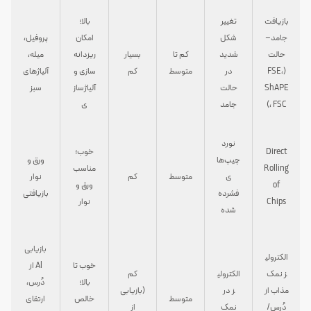
بازیافت
تغییر
بالا؛
جامد–
شکل
امکان
پروفیل،
حالت
شدید
کم تا
بسیار
ریزدانه‌
میله،
(FSE،
در
متوسط
کم
سازی و
آلیاژهای
ShAPE
حالت
آلیاژساز
سبز
، FSC)
جامد
ی
نورد
Direct
خوب؛
چیپ‌ها
ورق و
Rolling
مناسب
ی
متوسط
کم
نوار
of
ورق و
فشرده
بازیافتی
Chips
نوار
شده
بازیابی
الکترولی
خوب تا
Al از
ز نمک
الکترولی
کم
بالا؛
دُرس،
مذاب از
ز در
(بازیابی
متوسط
خالص‌
ارتقای
دُرس/
نمک
از