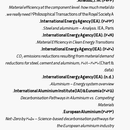
Allwood, J. M. (2024).
Material efficiency at the component level: how much metal do
.
we really need?
Philosophical Transactions of the Royal Society A
International Energy Agency (IEA). (2023).
Steel and aluminium – Analysis.
IEA, Paris.
International Energy Agency (IEA). (2019).
Material Efficiency in Clean Energy Transitions.
International Energy Agency (IEA). (2020).
CO₂ emissions reductions resulting from material demand
reductions for steel, cement and aluminium, 2018–2030
(Chart &
data).
International Energy Agency (IEA). (n.d.).
Aluminium – Energy system overview.
International Aluminium Institute (IAI) & Eunomia (2025).
Decarbonisation Pathways in Aluminium vs. Competing
Materials
European Aluminium (2023).
Net-Zero by 2050 – Science-based decarbonisation pathways for
the European aluminium industry