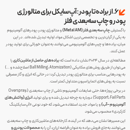
۶. از براده تا پودر: آپ‌سایکل برای متالورژی
پودر و چاپ سه‌بعدی فلز
با گسترش
چاپ سه‌بعدی فلز (Metal AM)
و متالورژی پودر، پودرهای آلومینیوم
به یکی از گران‌ترین و تخصصی‌ترین اشکال مواد اولیه تبدیل شده‌اند. در این
میان، براده‌ها و چیپ‌های آلومینیومی می‌توانند به‌عنوان خوراکی برای تولید پودر
عمل کنند.
مطالعه‌ای در سال ۲۰۲۴ نشان داده است که
براده‌های حاصل از ماشین‌کاری
را
می‌توان از طریق روش‌های مکانیکی (Ball Milling، Atomization اصلاح‌شده و …)
به پودرهایی مناسب برای متالورژی پودر تبدیل کرد؛ در حالی که انرژی و گاز مصرفی
نسبت به روش‌های اتمایزاسیون متداول کمتر است.
در برخی پروژه‌ها، حتی ضایعات آلومینیوم ناشی از چاپ سه‌بعدی (Overspray،
Support، Fail Parts) دوباره به چرخه تبدیل شده و برای تولید
انرژی (واکنش‌های
آلومینیوم–آب)
و یا مواد جدید استفاده می‌شود که خود نوعی «آپ‌سایکلینگ
کارکردی» محسوب می‌شود
این مسیرها نشان می‌دهد که در آینده، کارخانه‌های ماشین‌کاری و چاپ سه‌بعدی
می‌توانند به‌جای فروش براده به‌عنوان قراضه ارزان، آن را به
محصولات پودری و