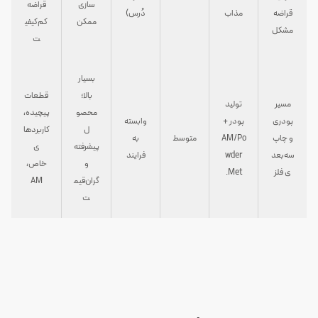
سازی
قراضه
قراضه
مذاب
دُرس)
ممکن
کم‌کیفی
مشکل
ت
بسیار
بالا؛
قطعات
مسیر
تولید
محصو
پیچیده،
پودری
پودر +
وابسته
ل
کاربردها
و چاپ
AM/Po
متوسط
به
پیشرفته
ی
سه‌بعد
wder
فرایند
و
خاص،
ی فلز
Met.
گران‌قیم
AM
ت