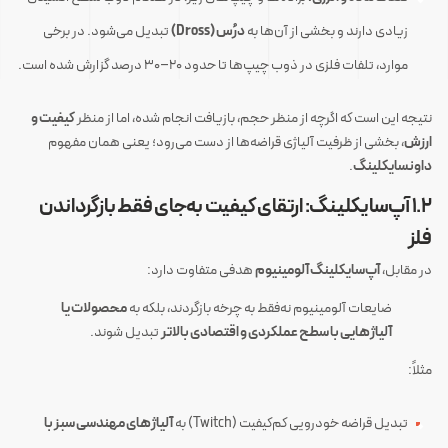
زیادی دارند و بخشی از آن‌ها به
درُس (Dross)
تبدیل می‌شود. در برخی
موارد، تلفات فلزی در ذوب چیپ‌ها تا حدود ۲۰–۳۰ درصد گزارش شده است.
نتیجه این است که اگرچه از منظر حجم، بازیافت انجام شده، اما از منظر
کیفیت و
ارزش
، بخشی از ظرفیت آلیاژی قراضه‌ها از دست می‌رود؛ یعنی همان مفهوم
داونسایکلینگ
.
۱.۲ آپ‌سایکلینگ: ارتقای کیفیت به‌جای فقط بازگرداندن
فلز
در مقابل،
آپ‌سایکلینگ آلومینیوم
هدفی متفاوت دارد:
ضایعات آلومینیوم نه‌فقط به چرخه بازگردند، بلکه به
محصولات یا
آلیاژهایی با سطح عملکردی و اقتصادی بالاتر
تبدیل شوند.
مثلاً:
تبدیل قراضه خودرویی کم‌کیفیت (Twitch) به
آلیاژهای مهندسی سبز با