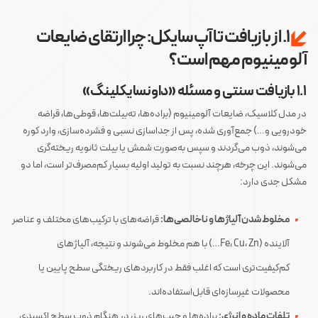
۱. از بازیافت تا آپ‌سایکل: چرا ارتقای ضایعات
آلومینیوم مهم است؟
۱.۱ بازیافت سنتی و مسئله «داونسایکلینگ»
در مدل کلاسیک، ضایعات آلومینیوم (براده‌ها، ته‌بیلت‌ها، قوطی‌ها، قراضه
خودرویی و…) جمع‌آوری شده، پس از جداسازی نسبی و فشرده‌سازی، وارد کوره
می‌شوند، ذوب می‌گردند و سپس به‌صورت شمش یا بیلت ثانویه ریخته‌گری
می‌شوند. این چرخه، هرچند نسبت به تولید اولیه بسیار کم‌مصرف‌تر است، اما دو
مشکل جدی دارد:
مخلوط شدن آلیاژها و ناخالصی‌ها:
قراضه‌های با ترکیب‌های مختلف و عناصر
آلاینده (Fe، Cu، Zn…) با هم مخلوط می‌شوند و نتیجه، آلیاژهای
کم‌کیفیت‌تری است که اغلب فقط در کاربردهای ریختگی سطح پایین یا
محصولات غیرسازه‌ای قابل‌استفاده‌اند.
تلفات ماده و انرژی:
براده‌ها و چیپ‌های ریز، در هنگام ذوب سطح اکسیدی