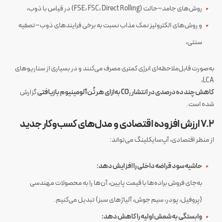
روش‌های جامد–حالت (FSE، FSC، Direct Rolling) در قیاس با ذوب،
و روش‌های الکترولیز نمک مذاب نسبت به برخی فرایندهای ذوب–تصفیه
سنتی،
به‌صورت قابل‌ملاحظه‌ای انرژی کمتری مصرف می‌کنند و در بسیاری از سناریوهای
LCA،
کاهش چند ده درصدی در انتشار CO₂ به‌ازای هر تُن آلومینیوم بازیافتی
گزارش
شده است.
۷.۲ ارزش افزوده اقتصادی و مدل‌های کسب‌وکار جدید
از منظر اقتصادی، آپ‌سایکلینگ می‌تواند:
حاشیه سود قراضه داخلی را افزایش دهد:
به‌جای فروش براده‌ها با قیمت پایین، آن‌ها را به محصولات مهندسی
(پروفیل، پودر، سیم جوش، آلیاژهای سبز) تبدیل می‌کنیم.
وابستگی به شمش اولیه را کاهش دهد: