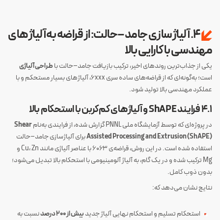
۴. آلیاژسازی جامد–حالت: از قراضه به آلیاژهای
مهندسی با کارایی بالا
یکی از جذاب‌ترین روندهای اخیر، ترکیب بازیافت جامد–حالت با
طراحی آلیاژی
است؛ به‌گونه‌ای که از قراضه‌های ساده سری ۶xxx، آلیاژهای بسیار مستحکم و با
عملکرد مهندسی بالا تولید شود.
۴.۱ فرایند ShAPE و آلیاژهای کم‌کربن با استحکام بالا
در پروژه‌ای که توسط آزمایشگاه ملی PNNL گزارش شده، از فرایندی به‌نام
Shear
Assisted Processing and Extrusion (ShAPE)
برای آلیاژسازی جامد–حالت
استفاده شده است. در این روش، قراضه‌ی ۶۰۶۳ با عناصر آلیاژی مانند Cu، Zn و
Mg ترکیب شده و در یک گام، به آلیاژ آلومینیومی با استحکام بالا تبدیل می‌شود؛
بدون ذوب کامل.
نتایج نشان می‌دهد که:
استحکام تسلیم و استحکام نهایی آلیاژ جدید
بیش از ۲۰۰ درصد
نسبت به