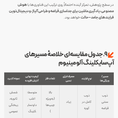
در سطح پژوهش، تمرکز آینده احتمالاً روی ترکیب این فناوری‌ها با
هوش
مصنوعی، یادگیری ماشین برای جداسازی قراضه و طراحی آلیاژ، و دیجیتال‌توین
فرایندهای جامد–حالت
خواهد بود.
9.جدول مقایسه‌ای خلاصهٔ مسیرهای
آپ‌سایکلینگ آلومینیوم
مسیر /
مصرف انرژی
کیفیت نهایی
نوع فرایند
تلفات فلز
نمونه کاربرد
ویژگی‌ها
نسبی
/ ارزش افزوده
بالا
متوسط؛
شمش
ذوب
ذوب
(به‌ویژه
اغلب
ثانویه،
سنتی
کامل در
زیاد
چیپ‌ها
داونسای
ریختگی
قراضه
کوره
)
کلینگ
عمومی