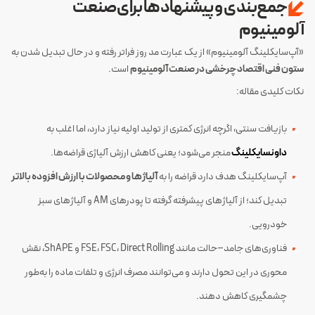
جمع‌بندی و پیشنهادها برای صنعت
آلومینیوم
«آپ‌سایکلینگ آلومینیوم» از یک عبارت مد روز فراتر رفته و در حال تبدیل شدن به
ستون فنی اقتصاد چرخشی در صنعت آلومینیوم
است.
نکات کلیدی مقاله:
بازیافت سنتی، اگرچه انرژی کمتری از تولید اولیه نیاز دارد، اما اغلب به
داونسایکلینگ
منجر می‌شود؛ یعنی کاهش ارزش آلیاژی قراضه‌ها.
آپ‌سایکلینگ هدف دارد قراضه را به
آلیاژها و محصولات با ارزش افزوده بالاتر
تبدیل کند؛ از آلیاژهای پیشرفته گرفته تا پودرهای AM و آلیاژهای سبز
خودرویی.
فناوری‌های جامد–حالت مانند FSE، FSC، Direct Rolling و ShAPE، نقش
محوری در این تحول دارند و می‌توانند مصرف انرژی و تلفات ماده را به‌طور
چشمگیری کاهش دهند.