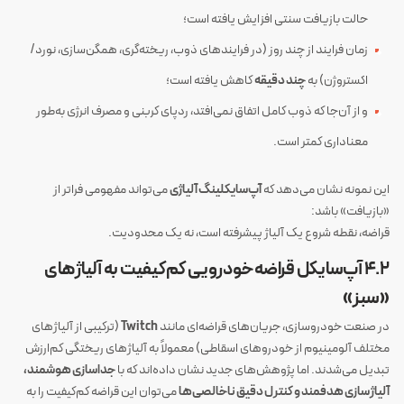
حالت بازیافت سنتی افزایش یافته است؛
زمان فرایند از چند روز (در فرایند‌های ذوب، ریخته‌گری، همگن‌سازی، نورد/
اکستروژن) به
چند دقیقه
کاهش یافته است؛
و از آن‌جا که ذوب کامل اتفاق نمی‌افتد، ردپای کربنی و مصرف انرژی به‌طور
معناداری کمتر است.
این نمونه نشان می‌دهد که
آپ‌سایکلینگ آلیاژی
می‌تواند مفهومی فراتر از
«بازیافت» باشد:
قراضه، نقطه شروع یک آلیاژ پیشرفته است، نه یک محدودیت.
۴.۲ آپ‌سایکل قراضه خودرویی کم‌کیفیت به آلیاژهای
«سبز»
در صنعت خودروسازی، جریان‌های قراضه‌ای مانند
Twitch
(ترکیبی از آلیاژهای
مختلف آلومینیوم از خودروهای اسقاطی) معمولاً به آلیاژهای ریختگی کم‌ارزش
تبدیل می‌شدند. اما پژوهش‌های جدید نشان داده‌اند که با
جداسازی هوشمند،
آلیاژسازی هدفمند و کنترل دقیق ناخالصی‌ها
می‌توان این قراضه کم‌کیفیت را به