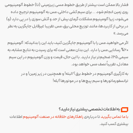
فشار بالا ممکن است بیشتر از طریق خطوط مسی زیرزمینی (تا) خطوط آلومینیومی
‌روی زمین انجام شود … برای سیم کشی داخلی، مس به آلومینیوم ترجیح داده
می‌شود، زیرا آلومینیوم مشکلات گرمای بیش از حد و آتش سوزی را در پی دارد (و)
در برخی از کاربردها، مانند توزیع محلی برق، مس تقریبا غیرقابل جایگزین به نظر
می‌رسد.»
اگر می‌خواهید مس را با آلومینیوم جایگزین کنید، باید این را بدانیدکه: آلومینیوم
60% رسانایی مس را دارد. این بدان معنی است که برای رسیدن به نتایج مشابه، به
سیمی 25٪ ضخیم‌‌تر نیاز دارید. با این حال، قیمت و وزن آلومینیوم در این سیم
معادل، تقریباً نصف مس خواهد بود.
به کارگیری آلومینیوم در خطوط برق؟ البته! و همچنین در زیر زمین! و در
ترانسفورماتورها و سیم پیچ‌ها و در موتورها؟بله!
به اطلاعات تخصصی بیشتری نیاز دارید؟
با ما تماس بگیرید
تا درباره‌ی
راهکارهای خلاقانه در صنعت آلومینیوم
اطلاعات
بیشتری کسب کنید.