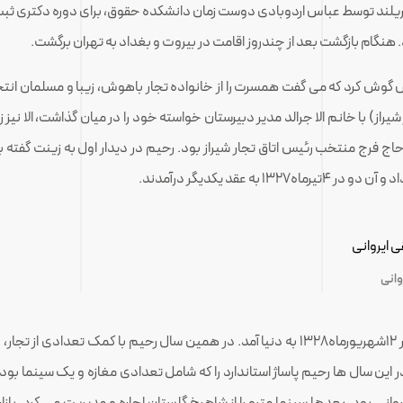
انشگاه مریلند توسط عباس اردوبادی دوست زمان دانشکده حقوق، برای دوره دکتری ثبت 
گام بازگشت بعد از چندروز اقامت در بیروت و بغداد به تهران برگشت.
رش گوش کرد که می گفت همسرت را از خانواده تجار باهوش، زیبا و مسلمان انتخ
راز) با خانم الا جرالد مدیر دبیرستان خواسته خود را در میان گذاشت، الا نیز
اج فرج منتخب رئیس اتاق تجار شیراز بود. رحیم در دیدار اول به زینت گفته
عقد یکدیگر درآمدند.
وانی
از خدمت نظام وظیفه معاف شد. اولین فرزندشان نزهت در ۱۲شهریورماه۱۳۲۸ به دنیا آمد. در همین 
این سال ها رحیم پاساژ استاندارد را که شامل تعدادی مغازه و یک سینما بود ب
 بود. بعدها سینما مترو را از شاهرخ گلستان اجاره و مدیریت می کرد. بازار 