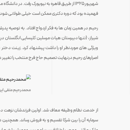
شهریور۱۳۲۵ از طریق قاهره به نیویورک رفت. در د
فهمیده بود که دوره دکتری ممکن است خیلی طولانی شود. هن
رحیم در همین زمان ها به فکر ازدواج افتاد. به توصیه پد
شیراز، (تنها دبیرستان هیات مرسلین کلیسایی انگلستان در شی
ویژگی های موردنظر او را داشت پیشنهاد کرد. زینت دختر ح
اصرارهای رحیم درنهایت تصمیم حاج فرج منتخب را تغییر داد و آن دو در ۴تیرماه۱۳۲۷ به 
محمدرحیم متقی ایر
سرمایه آن را بین شرکا تقسیم و به فروش رساند. همچنین در 
ملک وراثتی موجب اختلاف بین او و پسر عمویش شفیع ایروانی