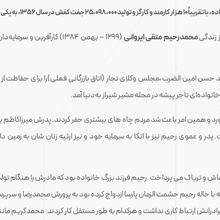
ز زندگی
محمدرحیم متقی ایروانی
(۱۲۹۹ – بهمن ۱۳۸۴) کارآفرین و سرمایه‌دار ایرانی، و بنیانگذار
 حسن امین الضرب ،مجلس وکلای تجار (اتاق بازرگانی فعلی)را برای حفاظت ا
د و همین امر باعث شد مردم چاه های بیشتری حفر کردند. پدرش میرزاکاظم ب
ت. پدر و عموی رحیم نیز با اتکا به سرمایه خود و نیز ارثیه زنان شان به زمی
قماش و تریاک می پرداخت. رحیم فرزند بزرگ خانواده بود که مادرش را هنگام ت
که با خاله رحیم حشمت الزمان پارسا ازدواج کرده بود به پرورش محمدرضا و س
۱۹آذرماه۱۳۲۴ درگذشت. رحیم با برادرانش ارتباط کاری نداشت و هرکدام به طور مستقل کار کردند. م