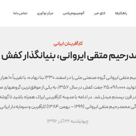
راهکارها
اتاق خبر
آلومینیوم پلاس
مرکز نوآوری
تماس با ما
کارآفرینان ایرانی
رحیم متقی ایروانی، بنیانگذار کفش 
محمدرحیم متقی ایروانی گروه صنعتی م
کارگر و تولید ۲۵،۰۹۸،۰۰۰ جفت کفش در سال ۱۳۵۶، به یکی از موفق‌ترین گ
در قرن بیستم مبدل شد. در ادامه با مدرسه کارآفرینی ایراک همراه باشید تا گوشه 
حمدرحیم متقی ایروانی (۱۲۹۹ – بهمن ۱۳۸۴) کارآفرین و سرمایه‌دار ایرانی،…
چهارشنبه 22 آذر 1396