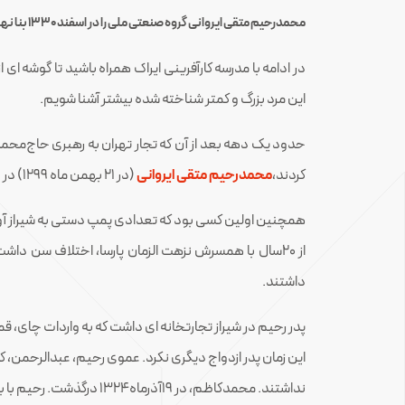
محمدرحیم متقی ایروانی گروه صنعتی ملی را در اسفند ۱۳۳۰ بنا نهاده، با تقریباً ۱۰ هزار کارمند و کارگر و تولید ۲۵،۰۹۸،۰۰۰ جفت کفش در سال ۱۳۵۶، به یکی از موفق‌ترین گروههای صنعتی ایران در قرن بیستم مبدل شد.
در ادامه با مدرسه کارآفرینی ایراک همراه باشید تا گوشه ای ا
این مرد بزرگ و کمتر شناخته شده بیشتر آشنا شویم.
حدود یک دهه بعد از آن که تجار تهران به رهبری حاج‌محمد
کردند،
محمدرحیم متقی ایروانی
(در ۲۱ بهمن ماه ۱۲۹۹) در خانواده‌ای تاجر پیشه در محله مشیر شیراز به‌دنیا آمد.
همچنین اولین کسی بود که تعدادی پمپ دستی به شیراز آور
از ۲۰سال با همسرش نزهت الزمان پارسا، اختلاف سن داش
داشتند.
پدر رحیم در شیراز تجارتخانه ای داشت که به واردات چای، 
این زمان پدر ازدواج دیگری نکرد. عموی رحیم، عبدالرحمن، 
نداشتند. محمدکاظم، در 