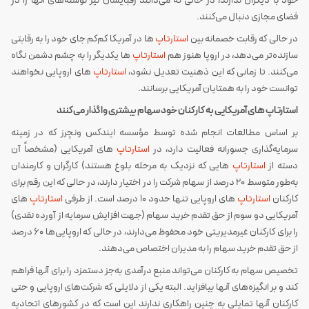
خود با دیگران ندارند، در حالی که می‌دانند رقبایشان نیز نوشته‌های آنها را در
فضای مجازی دنبال می‌کنند.
در حالی که رقابت خصمانه بین
استارتاپ
ها در آمریکا کم‌کم جای خود را به رقابتی
سازنده‌تر می‌دهد، در اروپا هنوز هم
استارتاپ
ها یکدیگر را به چشم دشمن نگاه
می‌کنند. تا زمانی که این ذهنیت تعدیل نشود،
استارتاپ
های اروپایی نخواهند
توانست خود را به همتایان آمریکایی برسانند.
استارتاپ های آمریکایی به کارکنان خود سهام بیشتری واگذار می‌کنند
بر اساس مطالعات انجام شده توسط مؤسسه ایندکس ونچرز که در زمینه
سرمایه‌گذاری جسورانه فعالیت دارد، در
استارتاپ
های آمریکایی (مشخصاً آن
دسته از
استارتاپ
هایی که نزدیک به مرحله بلوغ هستند) کارگران و کارمندان
به‌طور متوسط 20 درصد از سهام شرکت را در اختیار دارند، در حالی که این رقم برای
کارکنان
استارتاپ
های اروپایی تنها حدود 10 درصد است. از طرفی
استارتاپ
های
آمریکایی دو سوم از حق تقدم خرید سهام (جهت افزایش سرمایه از آورده نقدی)
را برای کارکنان غیرمدیریتی خود محفوظ می‌دارند، در حالی که اروپایی‌ها 60 درصد
از حق تقدم خرید سهام را به مدیران اختصاص می‌دهند.
تخصیص سهام به کارکنان می‌تواند منبع درآمدی به‌جز دستمزد را برای آنها فراهم
کند و بر انگیزه‌های آنها بیافزاید. البته یکی از دلایلی که شرکت‌های اروپایی و حتی
کارکنان آنها تمایلی به چنین راهکاری ندارند این است که در کشورهای اتحادیه