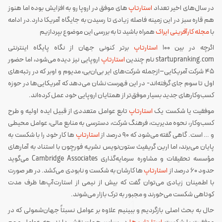
در سال‌های اخیر تعداد
استارتاپ
های موفق در اروپا رو به افزایش بوده اما هنوز
هم قاره سبز در این زمینه فاصله زیادی تا رسیدن به جایگاه آمریکا دارد.در ادامه
با
مجله کارآفرینی ایراک
همراه باشید تا به بررسی این موضوع بپردازیم
اگرچه در بین 100
استارتاپ
برتر کنونی جهان از نگاه پایگاه اینترنتی
startupranking.com نام چندین
استارتاپ
اروپایی نیز دیده می‌شود، اما حضور
45 شرکت آمریکایی–ازجمله شرکت‌های ایر بی‌ان‌بی، مدیوم و اوبر که در رتبه‌های
اول تا سوم جای گرفته‌اند- در این فهرست نشان می‌دهد که آمریکایی‌ها در حوزه
کسب‌وکارهای جدید بسیار موفق‌تر از همتایان اروپایی خود عمل کرده‌اند.
موفقیت یا شکست یک
استارتاپ
تابع عوامل متعددی از قبیل ایده اولیه و طرح
کسب‌وکار، نحوه مدیریت، فرهنگ شرکت، دسترسی به منابع مالی، عوامل محیطی
و … است. گاهی گفته می‌شود که 90 درصد از
استارتاپ
ها کار خود را با شکست به
پایان می‌برند، اما ارین گریفیث ستون‌نویس نشریه فورچون با استناد به آمارهای
مؤسسه تحقیقات و مشاوره سرمایه‌گذاری Cambridge Associates می‌گوید
حدود 60 درصد از
استارتاپ
ها کارشان به شکست و نابودی می‌کشد. در هر صورت
با اطمینان زیادی می‌توان گفت که بیش از نیمی از استارت‌آپ‌ها ظرف مدت
کوتاهی شکست می‌خورند و مجبور به ترک بازار می‌شوند.
حال به بحث اصلی بازگردیم و ببینیم علاوه بر عوامل نسبتاً جهان‌شمولی که در