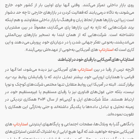
روی بازار داخلی تمرکز می‌کنند. وقتی آنها برای اولین بار از کشور خود خارج
می‌شوند، به ناگاه درمی‌یابند که فعالیت کردن در بازارهای خارجی تا چه حد دشوار
است زیرا این بازارها هم از لحاظ زبان و فرهنگ با بازار داخلی متفاوتند و هم اینکه
برند شرکت‌هایی که تازه به این بازارها پای می‌گذارند، معمولاً در بین مشتریان
ناشناخته است. شرکت‌هایی که از همان ابتدا به تسخیر بازارهای بین‌المللی
می‌اندیشند، به‌نوعی تفکر جهانی شدن را در دی‌ان‌ای خود پرورش می‌دهند و این
کاری است که
استارتاپ
های آمریکایی به‌خوبی از عهده‌اش برمی‌آیند».
استارتاپ های آمریکایی با رقبای خود در ارتباطند
اگرچه ترس از رقبا در بین
استارتاپ
های آمریکایی نیز دیده می‌شود، اما آنها در
قیاس با همتایان اروپایی خود بیشتر تمایل دارند که با رقبایشان روابط برد-برد
برقرار کنند. البته در آمریکا این روابط متقابل تنها مختص شرکت‌های کوچک و نوپا
نیست، بلکه حتی غول‌های فناوری نیز با رقبای مستقیم یا غیرمستقیم خود در
ارتباط هستند. مثلاً شرکت‌های اپل و آی‌بی‌ام از سال 2014 همکاری نزدیکی در
زمینه تحلیل و تبادل داده‌ها با یکدیگر داشته‌اند و حتی به‌تازگی این همکاری را
تقویت نموده‌اند.
با نگاهی گذرا به وبلاگ‌ها، صفحات اجتماعی و پایگاههای اینترنتی
استارتاپ
های
آمریکایی متوجه خواهید شد که آنها هیچ ابایی از به اشتراک گذاشتن استراتژی‌های