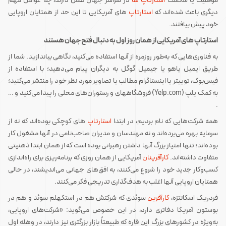
موفقیت یا شکست
ا
ستارتاپ
ها
در سراسر جهان نقش دارند، چه عوامل مهم
دیگری باعث شده‌اند که
استارتاپ
های آمریکایی تا این حد از همتایان اروپایی
خود پیش بیافتند.
استارتاپ های آمریکایی از همان روز اول به دنبال فتح جهان هستند
به فناوری‌هایی که به‌طور روزمره از آنها استفاده می‌کنید، نگاهی بیاندازید. شما از
طریق ایمیل یاهو یا جیمیل گوگل به دیگران پیام می‌دهید؛ با استفاده از
فیس‌بوک، توییتر یا اینستاگرام مطالب یا تصاویر مورد نظر خود را منتشر می‌کنید؛
به کمک یلپ (Yelp.com) فروشگاههای و رستوران‌های محلی را پیدا می‌کنید و …
.
همه شرکت‌هایی که نام بردیم، در ابتدا
استارتاپ
های کوچکی بوده‌اند که نه از
سرمایه بهره می‌برده‌اند و نه مهندسان و مدیران صاحب‌نامی در آنها مشغول کار
بوده‌اند؛ تنها امتیاز بزرگ آنها داشتن رهبرانی بوده است که از همان ابتدا ذهنیتی
متفاوت داشته‌اند.
کارآفرینان
آمریکایی از همان روزی که برنامه‌ریزی برای راه‌اندازی
کسب‌وکار جدید خود را شروع می‌کنند، به افق‌های جهانی می‌اندیشند، در حالی
همتایان اروپایی آنها اغلب به هدف‌گذاری تدریجی فکر می‌کنند.
فردریک اسکانتزه،
کارآفرین
سوئدی که شرکتش هم در استکهلم سوئد و هم در
بوستون آمریکا دفاتری دارد، در این خصوص می‌گوید: «شرکت‌های اروپایی،
به‌ویژه در کشورهای بزرگ این قاره که طبیعتاً بازار بزرگتری نیز دارند، در وهله اول