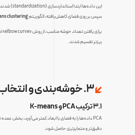
این داده‌ها ابتدا استانداردسازی (standardization) شدند تا متغیرها در مقیاس مشابهی قرار گیرند، سپس
سپس بر روی فضای کاهش‌یافته، الگوریتم
ns clustering
ریزتر تقسیم شدند.
۳. خوشه‌بندی و انتخاب آلیاژ بهینه
۳.۱ ترکیب PCA و K-means
دقیق‌تر و متمایزتری حاصل شود.