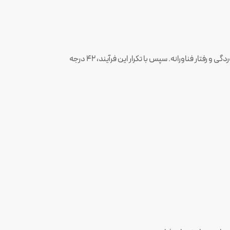
برای هر زیرخوشه، یک آلیاژ بهینه بر اساس معیارهای بهینه‌سازی متعدد انتخاب شد—معیارهایی مانند استحکام تسلیم و مقاومت به خوردگی و رفتار فناورانه. سپس با تکرار این فرآیند، ۴۲ درجه