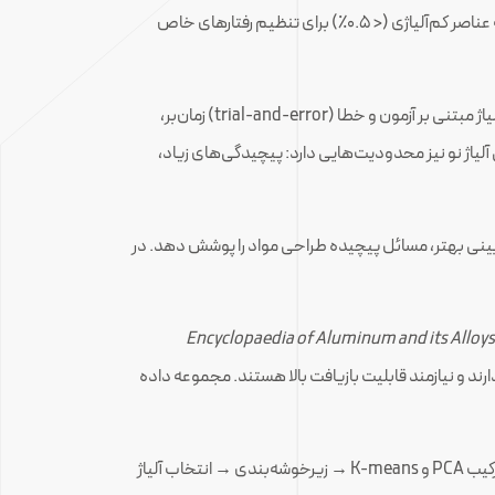
عناصر آلیاژی مانند منیزیم، سیلیسیم، مس، منگنز و روی، خواص مکانیکی آلومینیوم خالص را به‌طور چشمگیری ارتقا می‌دهد. در حالی که عناصر کم‌آلیاژی (< 0.5٪) برای تنظیم رفتارهای خاص
افزایش تقاضای آلومینیوم و فشار به سمت بازیافت، صنعت را به سمت ساده‌سازی دنیای آلیاژها سوق داده است. روش‌های سنتی طراحی آلیاژ مبتنی بر آزمون و خطا (trial-and-error) زمان‌بر،
وقتی فضای ترکیبی آلیاژی بسیار گسترده باشد. همچنین افزودن محاسبات «ab initio» برای طراحی آلیاژ نو نیز محدودیت‌هایی دارد: پیچیدگی‌های زیاد،
 پایین‌تر و توانایی پیش‌بینی بهتر، مسائل پیچیده طراحی مواد را پوشش دهد. در
Encyclopaedia of Aluminum and its Alloys
ده‌ای دارند و نیازمند قابلیت بازیافت بالا هستند. مجموعه داده
هدف اصلی، کاهش تعداد درجات آلیاژی ضمن حفظ خواص در زیرخوشه‌هاست. چارچوبی طراحی شد که شامل مراحل: گردآوری داده → ترکیب PCA و K-means → زیرخوشه‌بندی → انتخاب آلیاژ