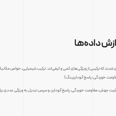
ری 6xxx، داده‌های ۲۹۲ نمونه جمع‌آوری شدند که ترکیبی از ویژگی‌های کمی و کیفی‌اند: ترکیب شی
اومت خوردگی، پاسخ آنودایزینگ).