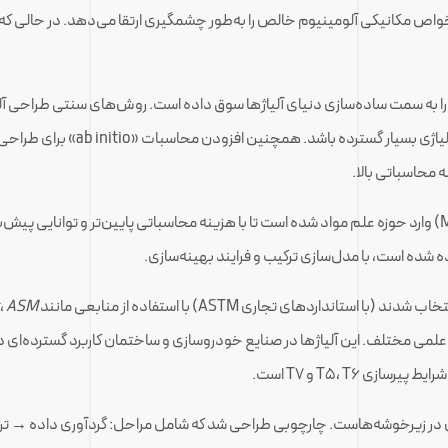
هزینه‌بر و غیرکفایت‌آورند؛ به خصوص 
محاسباتی بالا.
در سال‌های اخیر، یادگیری ماشین (Machine Learning, ML) وارد حوزه علم مواد شده است تا با هزینه محاسباتی
،
ASM
MakeItFro و ادبیات علمی مختلف. این آلیاژها در صنایع خودروسازی و ساختمان کاربرد گستر
 T5، T6 و T7 است.