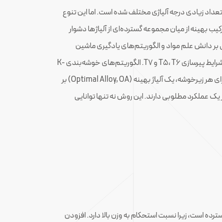
عداد زیادی درجه آلیاژی مختلف شده است. اما این تنوع
یب بهینه از میان مجموعه گسترده‌ای از آلیاژها دشوار
بر دانش علم مواد و الگوریتم‌های یادگیری ماشین
، با تمرکز بر خواص مکانیکی، عملکردی و فناورانه تحت شرایط پیرسازی T5، T6 و T7. الگوریتم‌های خوشه‌بندی K-
means و تجزیه مؤلفه‌های اصلی (PCA) برای شکل‌دهی خوشه‌های آلیاژ استفاده شدند و سپس به زیرخوشه‌های ریزتری تقسیم شدند. برای هر زیرخوشه، یک آلیاژ بهینه (Optimal Alloy, OA) بر
 عملکرد مطلوبی دارند. این روش نه تنها توانایی
ی سبک مهندسی گسترده است، زیرا نسبت استحکام به وزن بالا دارد. افزودن