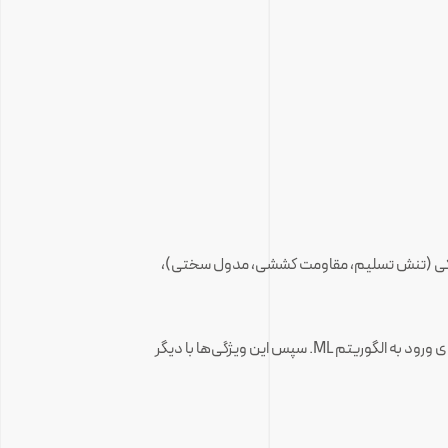
میایی، خواص مکانیکی (تنش تسلیم، مقاومت کششی، مدول سختی)،
پوشش‌دهی باید دسته‌بندی شود (categorical) مانند قابلیت جوش، مقاومت خوردگی، پاسخ آنودایز، و سپس تبدیل به ویژگی عددی برای ورود به الگوریتم ML. سپس این ویژگی‌ها با دیگر