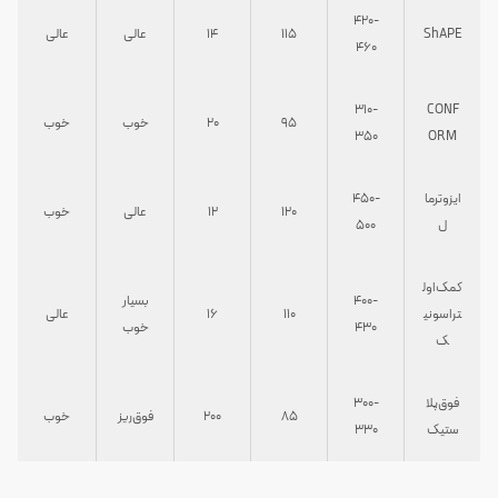
420-
ShAPE
115
14
عالی
عالی
460
310-
CONF
95
20
خوب
خوب
350
ORM
ایزوترما
450-
120
12
عالی
خوب
ل
500
کمک‌اول
400-
بسیار
تراسونی
110
16
عالی
430
خوب
ک
فوق‌پلا
300-
85
200
فوق‌ریز
خوب
ستیک
330