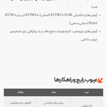
شده.
آزمون‌های مکانیکی: ASTM E8/E8M (کشش)، ASTM E10 (برینل)، ASTM
B557 (سختی‌سنجی).
آزمون‌های غیرمخرب: التراسونیک، مایع نافذ، و رادیوگرافی برای تشخیص
عیوب داخلی.
عیوب رایج و راهکارها
عیب
علت
راهکار
دمای بالا یا طراحی
کاهش دمای فرآیند،
ترک طولی