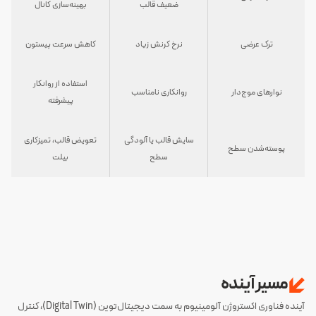
ضعیف قالب
بهینه‌سازی کانال
ترک عرضی
نرخ کرنش زیاد
کاهش سرعت پیستون
استفاده از روانکار
نوارهای موج‌دار
روانکاری نامناسب
پیشرفته
سایش قالب یا آلودگی
تعویض قالب، تمیزکاری
پوسته‌شدن سطح
سطح
بیلت
مسیر آینده
آینده فناوری اکستروژن آلومینیوم به سمت دیجیتال‌توین (Digital Twin)، کنترل