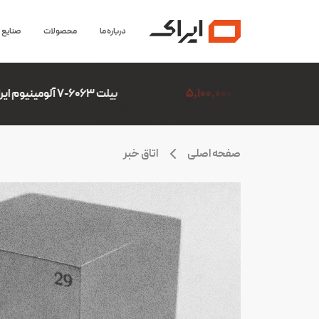
درباره ما
محصولات
صنایع
5,100,0
بیلت 6063-7 آلومینیوم ایران(ایرالکو)
306,507
صفحه اصلی
اتاق خبر
ازارجهانی