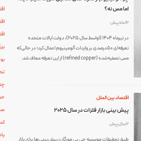
اما مس نه؟
اقت
اقت
12 ماه پیش
اقت
در تیرماه ۱۴۰۴ (اواسط سال ۲۰۲۵)، دولت ایالات متحده
بزر
تعرفه‌ای ۵۰درصدی بر واردات آلومینیوم اعمال کرد؛ در حالی‌که
مس تصفیه‌شده (refined copper) از این تعرفه معاف شد.
بو
تحل
چند
حما
اقتصاد بین الملل
پیش بینی بازار فلزات در سال 2025
صنع
کسب
2 سال پیش
یا
طبق تحقیقات موسسه جی پی مورگان، پیش‌بینی‌ها برای بازار