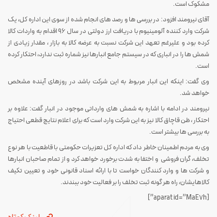
مشکوک است.
آقای نیرومند افزود: در بررسی ها و رصد های انجام شده از سوی این اداره کل، یک
شرکت وارد کننده آلومینیوم با دریافت ارز دولتی در سال 96 اقدام به واردات کالا
کرده بود و علیرغم تعهد این شرکت نسبت به عرضه کالا به بازار ، مقدار زیادی از
شمش ها را در انباری که در سیستم جامع انبارها نیز شماره ثبت ندارد، احتکار کرده
است.
وی گفت: اینکه این انبار مربوط به این شرکت باشد در روزهای آینده مشخص
خواهد شد.
نیرومند در ادامه با اشاره به شمش های وارداتی موجود در انبار گفت: علاوه بر
احتکار ، ظن قاچاق کالا نیز به این شرکت وارد است که برای اعلام نتایج قطعی احتیاج
به بررسی ها بیشتر است.
وی به مردم اطمینان خاطر داد که اداره کل تعزیرات حکومتی با قاطعیت با هر نوع
تخلف، گران فروشی و اختفا به شدت برخورد خواهد کرد و از تمام صاحبان انبارها
و شرکت ها و وارد کنندگان خواست تا با ارائه اسناد قانونی خود و تعیین تکیف
کالاهایشان، راه هر گونه ثبت تخلف را بر فعالیت خود ببندند.
[aparat id=”MaE7h”]