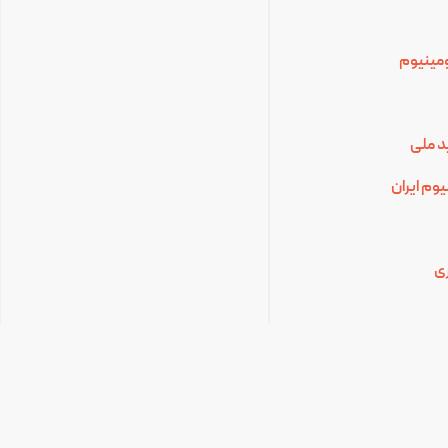
لومینیوم
د ملی
وم ایران
ی