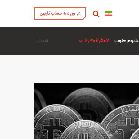
ورود به حساب کاربری
6,306
شمش آلیاژ ADC12 فن آوری آمیتیس آلومینیوم گلپایگان