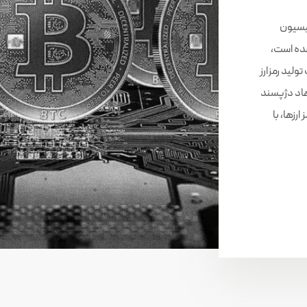
میسیون
ده است،
 ۳ ماه مقدمات تولید رمزارز
رهاد دژپسند
زها، با