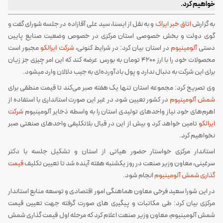
خواهیم کرد.
به گزارش
اتاق خبر ایراک
و به نقل از ایسنا، سید علی آقازاده در جلسه شورای گفت و
گوی دولت و بخش خصوصی استان مرکزی در خصوص وضعیت صنایع پایین
دستی
آلومینیوم
در استان بیان کرد: در شرایط کنونی،
شرکت ایرالکو
مجبور است
محصولات خود را با ارز ۴۲۰۰ تومان به بورس عرضه کند که این امر چیزی جز زیان
برای این شرکت به دنبال ندارد و پول بادآورده‌ای به جیب دلالان وارد میشود.
وی تصریح کرد: مجموعه استان تنها یک هفته صبر می‌کند تا قیمت منطقی برای
شمش آلومینیوم
در کشور تعیین شود در غیر این صورت استانداری با استفاده از
اهرم‌های خود نیاز واحدهای تولیدی استان را به واسطه ذخایر آلومینیوم
شرکت
ایرالکو
تامین خواهد کرد و بیش از این در قبال بلاتکلیفی واحدهای صنعتی صبر
نخواهیم کرد.
استاندار مرکزی خواستار حضور هیاتی از استان و تشکیل جلسه با دکتر
سرغینی، معاون وزیر صنعت در روز یکشنبه هفته آینده شد تا تعیین تکلیف
قیمت
گذاری شمش آلومینیوم
انجام شود.
در این شورا سعید فرخی معاون هماهنگی امور اقتصادی و توسعه منابع استاندار
مرکزی بیان کرد: طی مکاتبات و پیگیری های صورت گرفته جهت تعیین قیمت
شمش آلومینیوم، معاون وزیر صنعت اعلام کرد که مرحله اول قیمت گذاری شمش