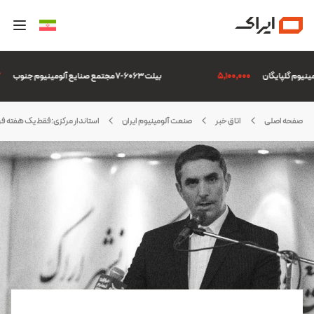
5,100,000
بیلت 6063-7 مجتمع صنایع آلومینیوم جنوب
507
صفحه اصلی
اتاق خبر
صنعت آلومینیوم ایران
استاندار مرکزی:فقط یک هفته 