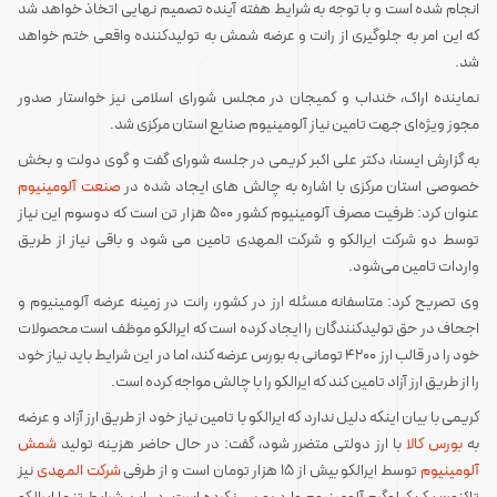
انجام شده است و با توجه به شرایط هفته آینده تصمیم نهایی اتخاذ خواهد شد
که این امر به جلوگیری از رانت و عرضه شمش به تولیدکننده واقعی ختم خواهد
شد.
نماینده اراک، خنداب و کمیجان در مجلس شورای اسلامی نیز خواستار صدور
مجوز ویژه‌ای جهت تامین نیاز آلومینیوم صنایع استان مرکزی شد.
به گزارش ایسنا، دکتر علی اکبر کریمی در جلسه شورای گفت و گوی دولت و بخش
خصوصی استان مرکزی با اشاره به چالش های ایجاد شده در
صنعت آلومینیوم
عنوان کرد: ظرفیت مصرف آلومینیوم کشور ۵۰۰ هزار تن است که دوسوم این نیاز
توسط دو شرکت ایرالکو و شرکت المهدی تامین می شود و باقی نیاز از طریق
واردات تامین می‌شود.
وی تصریح کرد: متاسفانه مسئله ارز در کشور، رانت در زمینه عرضه آلومینیوم و
اجحاف در حق تولیدکنندگان را ایجاد کرده است که ایرالکو موظف است محصولات
خود را در قالب ارز ۴۲۰۰ تومانی به بورس عرضه کند، اما در این شرایط باید نیاز خود
را از طریق ارز آزاد تامین کند که ایرالکو را با چالش مواجه کرده است.
کریمی با بیان اینکه دلیل ندارد که ایرالکو با تامین نیاز خود از طریق ارز آزاد و عرضه
به
بورس کالا
با ارز دولتی متضرر شود، گفت: در حال حاضر هزینه تولید
شمش
آلومینیوم
توسط ایرالکو بیش از ۱۵ هزار تومان است و از طرفی
شرکت المهدی
نیز