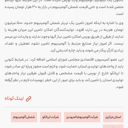
تاکنون یک کیلوگرم آلومینیوم وارد بورس نکرده است. در این شرایط تنها ایرالکو
متضرر شده است و حتی قیمت شمش آلومینیوم در بازار به ۳۰ هزار تومان رسیده
است.
وی با اشاره به اینکه امروز تامین یک تریلر شمش آلومینیوم حدود ۵۰۰ میلیون
تومان هزینه در پی دارد، افزود: تولیدکنندگان امکان تامین این میزان هزینه را
ندارند از طرفی از طریق بورس امکان تامین نیاز آنها وجود ندارند و واردات نیز میسر
نیست. اگر امروز نیاز صنایع مرتبط با آلومینیوم تامین نشود تعطیل و تعداد
زیادی کارگر بیکار می شوند و باید چاره اندیشی کرد.
این عضو کمیسیون اقتصادی مجلس شورای اسلامی اضافه کرد: در شرایط کنونی
باید از واحدهای تولیدی استان حمایت شود و لازم است مجوز ویژه ای صادر شود
تا ایرالکو خارج از بورس با قیمت مشخص و قابل قبول طرفین نیاز واحدهای
تولیدی استان را تامین کند و باید برای عبور از این خطر تهمیدات لازم در نظر گرفته
شود.
لینک کوتاه
استان مرکزی
شرکت آلومینیوم المهدی
شرکت ایرالکو
شمش آلومینیوم