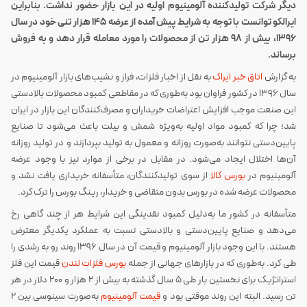
دیگر شرکت تولیدکننده آلومینیوم اولیه در این بازار حضور نداشت. بنابراین
ایرالکو توانست با توجه به شرایط پیش آمده از عرضه ۱۴۵ هزار تنی خود در سال
۱۳۹۶، بیش از ۹۸ هزار تن از محصولات را مورد معامله قرار دهد و به فروش
برساند.
به گزارش
اتاق خبر ایراک
به نقل از اخبار فلزات، فراز و نشیب‌های بازار آلومینیوم در
سال ۱۳۹۶ در کشور فراوان بود به‌طوری که در مقاطعی کمبود محصولات بالادستی
این صنعت موجب افزایش اعتراضات خریداران و مصرف‌کنندگان این بازار در ایران
شد؛ چرا که کمبود مواد اولیه به‌ویژه شمش و بیلت باعث می‌شود تا صنایع
پایین‌دستی نتوانند به‌صورت روزانه و معمول به تولید بپردازند و در تولید روزانه
آن‌ها اختلال ایجاد می‌شود. در مقابل در برخی از موارد نیز با وجود عرضه
آلومینیوم در
بورس کالا
از سوی تولیدکنندگان، متأسفانه خریداری یافت نشد و
محصولات عرضه شده در بورس بدون متقاضی و خریدار، رینگ بورس را ترک کرد.
متأسفانه در کشور ما به‌دلیل کمبود نقدینگی این شرایط هر از چند گاهی رخ
می‌دهد و صنایع پایین‌دستی و بالادستی نسبت به عملکرد یکدیگر معترض
هستند. با این وجود بازار آلومینیوم و قیمت آن در سال ۱۳۹۶ روند رو به رشدی را
طی کرد. به‌طوری که در بازارهای جهانی از جمله
بورس فلزات لندن
قیمت این فلز
استراتژیک برای نخستین بار طی ۵ سال گذشته به بیش از ۲ هزار و ۲۰۰ دلار در هر
تن رسید. البته این روند موقتی بود و
قیمت آلومینیوم
به‌صورت سینوسی بین ۲