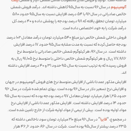
نداشته است. تولید و فروش سایر محصولات شامل شمش آلیاژ و شمش
بیلت
آلومینیوم
در سال۹۶ نسبت به سال۹۵ کاهش داشته اند. درآمد فروش شمش
خالص صادراتی در سال۹۶ با ۵۴ درصد افزایش نسبت به سال۹۵ حدود ۵۸۰
میلیارد تومان تحقق یافته که ۹۸ درصد بودجه را پوشش داده و ۴۰ درصد کل
درآمد شرکت را به خود اختصاص داده است.
فروش داخلی شمش خالص نیز مبلغ ۵۴۰ میلیارد تومان درآمد معادل ۱۰۲ درصد
بودجه حاصل کرده که نسبت به مدت مشابه سال۹۵ حدود ۱۷ درصد افزایش
داشته است. در سال۹۶، هر کیلوگرم شمش خالص صادراتی با متوسط نرخ
۷۷,۹۸۶ ریال و هر کیلوگرم شمش خالص داخلی با متوسط نرخ ۹۱,۱۰۵ ریال به
فروش رسیده که به ترتیب نسبت به سال ۹۵ حدود ۳۱ و ۴۰ درصد افزایش داشته
اند.
افزایش مذکور عمدتا ناشی از افزایش متوسط نرخ های فروش آلومینیوم در جهان
و افزایش نرخ تسعیر دلار در سال۹۶ بوده است. بهای تمام شده شرکت در سال ۹۶
حدود ۱٫۲۵ هزار میلیارد تومان معادل ۹۷ درصد بودجه بوده که نسبت به سال ۹۵
حدود ۱۴ درصد افزایش داشته است. افزایش مذکور عمدتا ناشی از افزایش نرخ
مواد اولیه بوده است. بیش از نیمی از مواد اولیه شرکت از خارج تامین شده است.
در مجموع، “
فایرا
” در سال۹۶ مبلغ ۲۱۰ میلیارد تومان سود ناخالص داشته که
۲۳۵ درصد بیشتر از سال۹۵ بوده است. شرکت در سال ۹۶، حدود ۴۶٫۶ هزار