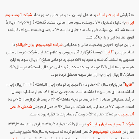
به گزارش
اتاق خبر ایراک
و به نقل ازماین نیوز، در حالی دیروز نماد
شرکت آلومینیوم
ایران
به دلیل تعدیل ۷۸ درصدی سود سال مالی اسفند گذشته ( از ۶۸ به ۱۲۱ ریال)
بسته شد که این شرکت طی یک ماه جاری با رشد ۹۷ درصدی قیمت سهام ، کارنامه
فوق العاده ایی را به جا گذاشت
در این میان ، آخرین وضعیت مالی و عملیاتی
شرکت آلومینیوم ایران-ایرالکو
با
نماد بورسی “
فایرا
” توسط کارگزاری آبان بررسی و اعلام شد این شرکت در سال مالی
منتهی به اسفند گذشته با سرمایه ۵۱۹ میلیارد تومانی مبلغ ۱۲۱ ریال سود به ازای
هر سهم معادل ۱۷۸ درصد بودجه محقق کرده این در حالی است که در سال۹۵،
مبلغ ۱۲۸ ریال زیان به ازای هر سهم محقق کرده بود.
“
فایرا
” در پایان سال ۹۶ حدود ۱۷۰ میلیارد تومان زیان انباشته ( ۳۳۴ ریال زیان
انباشته به ازای هر سهم) داشته است. همچنین مبلغ ۱٫۴۶ هزار میلیارد تومان
درآمد عملیاتی معادل ۱۰۲ درصد بودجه داشته که ۲۶ درصد فراتر از سال۹۵ بوده
است. حدود ۷۷ درصد از درآمد شرکت در سال۹۶ حاصل از فروش
شمش خالص
آلومینیوم
بوده که حدود ۵۲ درصد آن صادرات به ترکیه بوده است.
شرکت آلومینیوم ایران-ایرالکو
در سال۹۶ به تولید ۱۳۸٫۵هزار تن و عرضه ۱۳۳٫۳
هزار تن
شمش آلومینیوم
خالص اقدام کرده که نسبت به سال۹۵ تغییر چندانی