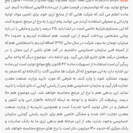
تولید
انجام دادیم که دلیل صف خرید هم بود بهره مندی از ماده 20 قانون رفع
موانع تولید بود که توانستیم در فرصت مقرر از این ماده قانونی استفاده کنیم. این
ماده اعلام می کند که شرکت هایی که از منابع ارزی خود برای تامین مواد اولیه
وارداتی و مصرفی استفاده کردند می توانند وام ارزی را به نرخ ارز مرجع تسویه کنند
که این مستلزم شرایط خاصی است در ابتدا باید 25 درصد را واریز و مابقی را در بازه
زمانی مشخص پرداخت کنیم از این فرصت هم استفاده کردیم و حدودا 120
میلیارد تومان به سود شرکت در سال مالی 1397 اضافه کردیم با استعلامی هم که
از کمیته فنی سازمان حسابرسی داشتیم در آمد های ناشی از این محل را در
سرفصل درآمد های جاری قرار می گیرد. وی ادامه داد: موضوع دیگر که واحد مالی
پیگیر آن است استفاده از تسهیلات ماده 46 قانون رفع موانع تولید است این ماده
نیز اشاره دارد به این موضوع که اگر شرکت ها ماشین آلات یا کارخانه ای که منجر به
بهبود عملکرد شود را وارد کنند به شرطی که مورد تایید وزارت صنعت معدن
تجارت قرار گیرد و سازمان حسابرسی هم پس از راستی آزمایی ادعای شرکت را تایید
نماید این بدهی هم با نرخ ارز مرجع محاسبه خواهد شد. این موضوع هم 50
درصد پیشرفت کار داشته و با توجه به اینکه کارخانه 110هزار تنی وارد کشور و
استقرار و در حال تولید (احیا جدید) است و همچنین تاییدیه از وزارت صنعت
معدن تجارت اخذ شده و مشکل خاصی هم برای تایید راستی آزمایی سازمان
حسابرسی وجود ندارد، بعد از این مرحله هم بدهی ارزی ما به بانک صادرات و
بانک مرکزی که حدود 140 میلیون دلار است با نرخ های مرجع محاسبه خواهد شد