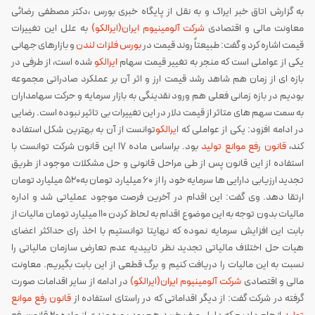
به گزارش اتاق خبر ایراک و به نقل از پایگاه خبری بورس ،دکتر مصطفی رضائی
معاونت مالی و اقتصادی
شرکت آلومینیوم ایران(ایرالکو)
به علل این تغییرات
قیمت اشاره کرد و گفت: طبیعتاً روند قیمت در
بورس فلزات لندن
و بازارهای جهانی
یکی از عواملی است که منجر به تغییر قیمت سهام
ایرالکو
شده است، از طرفی در
بازه ای از زمان هم شاهد رشد قیمت ارز و اثر آن بر عملکرد صادراتی مجموعه
بودیم در بازه زمانی فعلی هم ورود نقدینگی به بازار سرمایه و حرکت سهامداران
به سمت سهم های متاثر از قیمت دلار در این تغییرات بی تاثیر نبوده است. رضایی
در ادامه افزود: یکی از عواملی که
ایرالکو
توانست از آن به بهترین شکل استفاده
کند،
قانون رفع موانع تولید
بود. براساس ماده 17 این قانون شرکت توانست با
استفاده از این قانون پس از طی مراحل قانونی و حل مشکلات موجود از طریق
تجدید ارزیابی دارایی ها سرمایه خود را از 60 میلیارد تومان به520 میلیارد تومان
ارتقا دهد. وی گفت: این اقدام در آخرین فرصت موجود عملیاتی شد و اداره
مالیات بدون توجه به این موضوع اقدام به لحاظ کردن 110 میلیارد تومان مالیات از
بابت این افزایش سرمایه نموده که نهایتا توانستیم با اخذ رای حداکثر اعضای
هیات حل اختلاف مالیاتی تجدید نظر تاییدیه عدم تعارض سازمان مالیاتی را
نسبت به این مالیات را دریافت کنیم و برگ قطعی از این بابت بگیریم. معاونت
مالی و اقتصادی
شرکت آلومینیوم ایران(ایرالکو)
در ادامه از سایر اقدامات صورت
گرفته در شرکت گفت: از دیگر اقداماتی که در راستای استفاده از
قانون رفع موانع