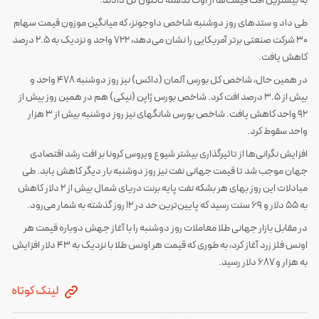
به بیشترین افت قیمت‌ها از اوت گذشته تاکنون تن دادند.
طی داد و ستدهای روز دوشنبه شاخص داوجونز، که میانگین موزون قیمت سهام
۳۰ شرکت صنعتی برتر آمریکایی را نشان می‌دهد، ۷۲۲ واحد و نزدیک به ۲.۵ درصد
کاهش یافت.
در همین حال، شاخص کل بورس آلمان (داکس) نیز روز دوشنبه ۴۷۸ واحد و
بیش از ۳.۵ درصد افت کرد. شاخص بورس ژاپن (نیکی) هم در همین روز بیش از
۹۲ واحد کاهش یافت. شاخص بورس شانگهای نیز روز دوشنبه بیش از ۳ هزار
واحد سقوط کرد.
افزایش نگرانی‌ها از تاثیرگذاری بیشتر شیوع ویروس کرونا بر افت رشد اقتصادی
جهان موجب شد تا قیمت جهانی نفت نیز روز دوشنبه بار دیگر کاهش یابد. طی
مبادلات این روز بهای هر بشکه نفت پایه برنت دریای شمال بیش از ۲ دلار کاهش
به ۵۵ دلار و ۶۹ سنت رسید که پایین‌ترین حد در ۱۲ روز گذشته به شمار می‌رود.
در مقابل بازار جهانی طلا معاملات روز دوشنبه را با آغاز جهش دوباره قیمت هر
اونس فلز زرد آغاز کرد، به طوری که قیمت هر اونس طلا با نزدیک به ۴۳ دلار افزایش
به هزار و ۶۸۷ دلار رسید.
لینک کوتاه