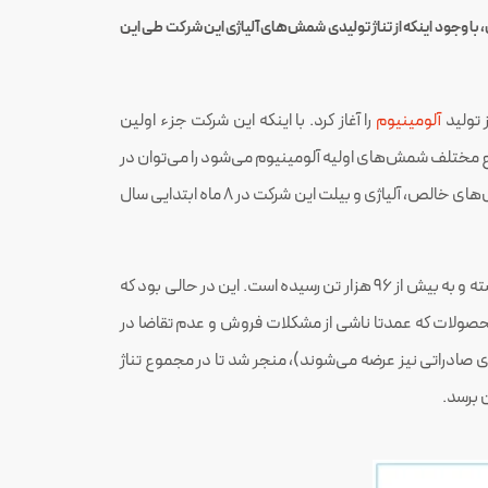
 عین حال، با وجود اینکه از تناژ تولیدی شمش‌های آلیاژی این شرکت طی این
آلومینیوم
را آغاز کرد. با اینکه این شرکت جزء اولین
واع مختلف شمش‌های اولیه آلومینیوم می‌شود را می‌توان در
، شمش‌های تی‌بار (ئی‌سی)، شمش خالص و شمش‌های آلیاژی تقسیم بندی کرد. نمودار ۱، میزان تولید شمش‌های خالص، آلیاژی و بیلت این شرکت در ۸ ماه ابتدایی سال
در ۸ ماه ابتدای سال جاری، حدود ۴٫۱ درصد رشد داشته و به بیش از ۹۶ هزار تن رسیده است. این در حالی بود که
 با افت ۲۰٫۱ و ۵۱٫۸ درصدی مواجه شد. افت تولید در این محصولات که عمدتا ناشی از مشکلات فروش و عدم تقاضا در
ی صادراتی نیز عرضه می‌شوند)، منجر شد تا در مجموع تناژ