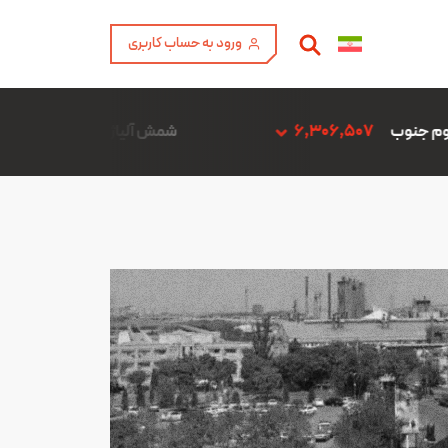
ورود به حساب کاربری
شمش آلیاژ ADC12 فن آوری آمیتیس آلومینیوم گلپایگان