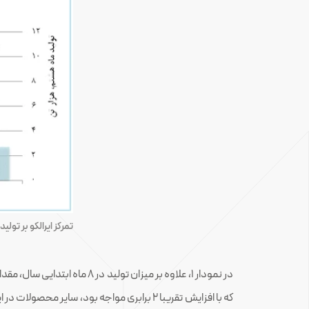
تمرکز ایرالکو بر تو
در نمودار ۱، علاوه بر میزا