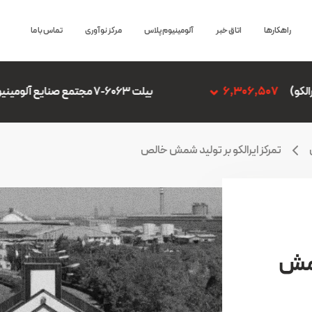
راهکارها
اتاق خبر
آلومینیوم پلاس
مرکز نوآوری
تماس با ما
بیلت 6063-7 مجتمع صنایع آلومینیوم جنوب
6,306,507
تمرکز ایرالکو بر تولید شمش خالص
شمش