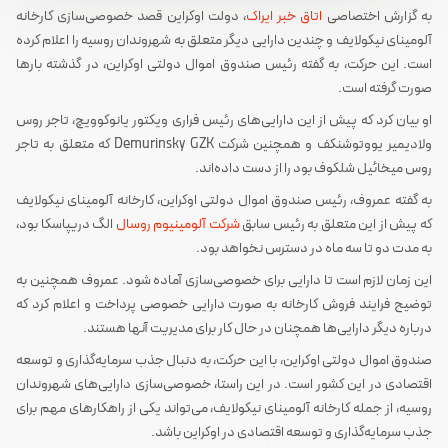
به گزارش اختصاصی
اتاق خبر ایراک
، دولت اوکراین قصد خصوصی‌سازی کارخانه
آلومینای نیکولایف و چندین دارایی دیگر متعلق به شهروندان روسیه را اعلام کرده
است. این حرکت، به گفته رئیس صندوق اموال دولتی اوکراین، در گذشته بارها
صورت گرفته است.
او بیان کرد که پیش از این دارایی‌های رئیس فراری ویکتور یانوکوویچ، تاجر روس
ولادیمیر یووتوشنکف و همچنین شرکت Demurinsky GZK که متعلق به تاجر
روس میخائیل شلکوف بود را از دست داده‌اند.
به گفته عمروف، رئیس صندوق اموال دولتی اوکراین، کارخانه آلومینای نیکولایف
که پیش از این متعلق به رئیس سابق
شرکت آلومینیوم روسال
الگ دریپاسکا بود،
به مدت دو تا سه ماه در دسترس نخواهد بود.
این زمان لازم است تا دارایی برای خصوصی‌سازی آماده شود. عمروف همچنین به
توضیح فرایند فروش کارخانه به صورت دارایی خصوصی پرداخت و اعلام کرد که
درباره دیگر دارایی‌ها همچنان در حال کار برای مدیریت آنها هستند.
صندوق اموال دولتی اوکراین، با این حرکت، به دنبال جذب سرمایه‌گذاری و توسعه
اقتصادی در این کشور است. در این راستا، خصوصی‌سازی دارایی‌های شهروندان
روسیه، از جمله کارخانه آلومینای نیکولایف، می‌تواند یکی از راهکارهای مهم برای
جذب سرمایه‌گذاری و توسعه اقتصادی در اوکراین باشد.