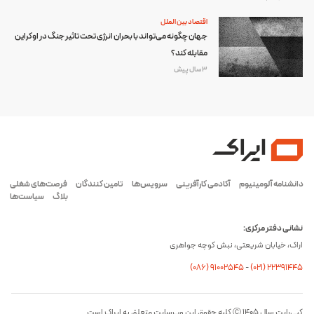
اقتصاد بین الملل
جهان چگونه می‌تواند با بحران انرژی تحت تاثیر جنگ در اوکراین
مقابله کند؟
3 سال پیش
دانشنامه آلومینیوم
آکادمی کارآفرینی
سرویس‌ها
تامین کنندگان
فرصت‌های شغلی
بلاگ
سیاست‌ها
نشانی دفتر مرکزی:
اراک، خیابان شریعتی، نبش کوچه جواهری
(۰۸۶) ۹۱۰۰۲۵۴۵
-
(۰21) 22391445
کپی‌رایت سال ۱۴۰۵ Ⓒ کلیه حقوق این وب‌سایت متعلق به ایراک است.