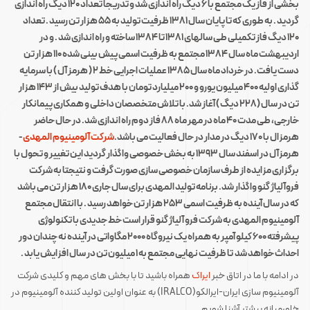
بخشی از فاز یک مجتمع با ۶ دیگ راه اندازی شد و تدریجا تعداد ۱۲۰ دیگ راه اندازی
گردید . به طوری که تا پایان سال ۱۳۸۱ ظرفیت تولید به ۵۵ هزار تن رسید . تعداد
۱۲۰ دیگ فاز تکمیلی طی سالهای ۱۳۸۱ تا ۱۳۸۴ ساخته و راه اندازی شد . و در
اردیبهشت ماه سال ۱۳۸۴ مجتمع به ظرفیت اسمی پیش بینی شده ۱۱۰ هزار تن
دست یافت. در خرداد ماه سال ۱۳۸۵ عملیات اجرایی خط ۲ ( هرمز آل ) با سرمایه
گذاری اولیه ۴۰۰ میلیون یورو و ۲۰۰ میلیارد تومان با هدف تولید بیش از ۱۴۳ هزار
تن در سال (۲۲۸ دیگ ) آغاز شد. با تلاش متخصصان داخلی و همکاری پیمانکار
خارجی، طی مدت ۴۰ ماه در مهر ماه ۸۸ فاز دوم راه اندازی شد. در حال حاضر
هرمزال با ۱۷۰ دیگ در مدار در حال فعالیت می باشد.
شرکت آلومینیوم المهدی
-
هرمزآل در اسفند سال ۱۳۹۳ به بخش خصوصی واگذار گردید این تغییر و تحول با
برگزاری مزایده از طرف سازمان خصوصی سازی صورت گرفت و نتیجتا به شرکت
فروآلیاژ گنو واگذار شد. برنامه تولید المهدی برای سال جاری ۱۸۰ هزار تن می باشد
که در سال آینده به ظرفیت اسمی ۲۵۳ هزار تن خواهد رسید . با انتقال مجتمع
آلومینیوم المهدی به شرکت فرو آلیاژ گنو قرار است خط جدیدی با تکنولوژی
پیشرفته ۶۰۰ کیلو آمپر به همراه یک نیروگاه ۲۰۰۰ مگاواتی در آینده نه چندان دور
احداث خواهد شد تا ظرفیت نهایی مجتمع به ۱ میلیون تن در سال افزایش یابد .
در ادامه با ما در اتاق خبر
ایراک
همراه باشید تا با بخش های مهم و کلیدی شرکت
آلومینیوم سازی ایران-ایرالکو(IRALCO) به عنوان اولین تولید کننده آلومینیوم در
خاورمیانه بیشتر آشنا شویم.