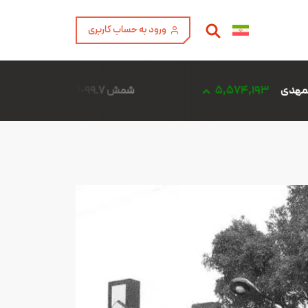
ورود به حساب کاربری
شمش 1000P-99.7 آلومینیوم المهدی
5,708,369