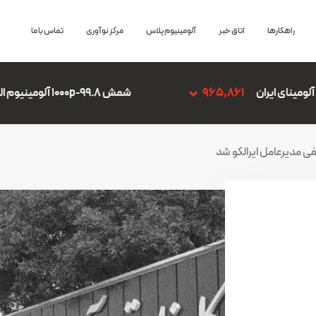
راهکارها
اتاق خبر
آلومینیوم پلاس
مرکز نوآوری
تماس با ما
96
شمش 1000p-99.8 آلومینیوم المهدی
5,574,193
 مدیرعامل ایرالکو شد