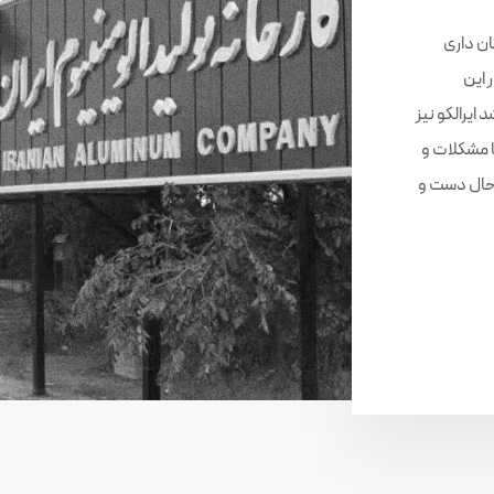
ن داری
 این
ایرالکو نیز
 مشکلات و
 حال دست و