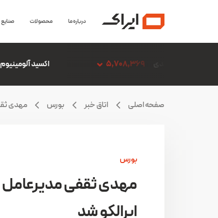
درباره ما
محصولات
صنایع
5,708,369
اکسید آلومینیوم آلومینای ایران
5,861
صفحه اصلی
اتاق خبر
بورس
مهدی ثقفی
بورس
مهدی ثقفی مدیرعامل
ایرالکو شد