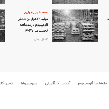
صنعت آلومینیوم ایران
ه
تولید 112 هزار تن شمش
آلومینیوم در دو ماهه
نخست سال 1403
2 سال پیش
دانشنامه آلومینیوم
آکادمی کارآفرینی
سرویس‌ها
تامین کن