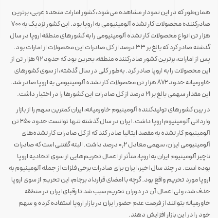
همان‌طور که در این نمودار مشاهده می‌شود، کشور امارات متحده عربی، برترین
صادرکننده محصولات کار نشده آلومینیومی به اروپا بود. این کشور نزدیک به ۷۰۰
هزار تن انواع محصولات کار نشده آلومینیومی را به کشورهای منطقه اروپا در سال
گذشته صادر کرد که بالغ بر ۳۳ درصد از کل صادرات این محصولات از امارات بود.
پس از امارات، برترین کشور صادرکننده منطقه، بحرین بود که حدود ۹۲ هزار تن از
این محصولات را به اروپا صادر کرد. به‌طور کلی در سال گذشته، از سوی کشورهای
خاورمیانه حدود ۸۷۲ هزار تن محصولات کار نشده آلومینیومی به اروپا صادر شد.
این مقدار سهمی بالغ بر ۲۱ درصد از کل صادرات این کشورها را در اختیار داشت.
در بین کشورهای تولیدکننده آلومینیوم خاورمیانه، ایران کمترین سهم را از بازار
وارداتی آلومینیوم اروپا داشت. ایران در سال گذشته تنها توانست حدود ۲۵۰ تن
آلومینیوم کار نشده به مقصد ایتالیا صادر کند که از کل صادرات کار نشده‌های
آلومینیومی ایران، سهمی معادل ۰٫۲ درصد داشت. البته گفتنی است که صادرات
ناچیز آلومینیوم ایران به اروپا، متأثر از اعمال تحریم‌هایی از سوی اتحادیه اروپا
بوده است. در چند سال اخیر، ایران برای صادرات برخی فلزات از جمله آلومینیوم به
اروپا مورد تحریم واقع بود. گرچه با امضای قرارداد برجام، این تحریم از سوی اروپا
حذف شد، ولی اعمال آن در دوران تحریم سبب شد تا رقبای ایران در منطقه
خاورمیانه بتوانند از فرصت عدم حضور ایران در بازار اروپا استفاده کرده و سهم
خود را در این بازار افزایش دهند.