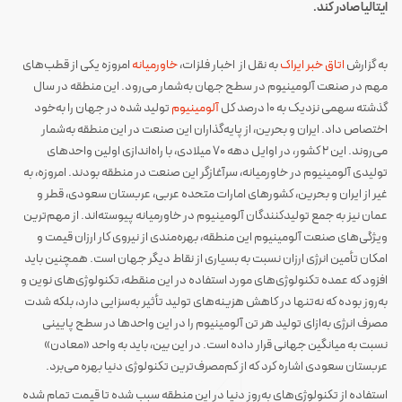
ایتالیا صادر کند.
به گزارش
اتاق خبر ایراک
به نقل از اخبار فلزات،
خاورمیانه
امروزه یکی از قطب‌های
مهم در صنعت آلومینیوم در سطح جهان به‌شمار می‌رود. این منطقه در سال
گذشته سهمی نزدیک به ۱۰ درصد کل
آلومینیوم
تولید شده در جهان را به‌خود
اختصاص داد. ایران و بحرین، از پایه‌گذاران این صنعت در این منطقه به‌شمار
می‌روند. این ۲ کشور، در اوایل دهه ۷۰ میلادی، با راه‌اندازی اولین واحدهای
تولیدی آلومینیوم در خاورمیانه، سرآغازگر این صنعت در منطقه بودند. امروزه، به
غیر از ایران و بحرین، کشورهای امارات متحده عربی، عربستان سعودی، قطر و
عمان نیز به جمع تولیدکنندگان آلومینیوم در خاورمیانه پیوسته‌اند. از مهم‌ترین
ویژگی‌های صنعت آلومینیوم این منطقه، بهره‌مندی از نیروی کار ارزان قیمت و
امکان تأمین انرژی ارزان نسبت به بسیاری از نقاط دیگر جهان است. همچنین باید
افزود که عمده تکنولوژی‌های مورد استفاده در این منقطه، تکنولوژی‌های نوین و
به‌روز بوده که نه‌تنها در کاهش هزینه‌های تولید تأثیر به‌سزایی دارد، بلکه شدت
مصرف انرژی به‌ازای تولید هر تن آلومینیوم را در این واحدها در سطح پایینی
نسبت به میانگین جهانی قرار داده است. در این بین، باید به واحد «معادن»
عربستان سعودی اشاره کرد که از کم‌مصرف‌ترین تکنولوژی دنیا بهره می‌برد.
استفاده از تکنولوژی‌های به‌روز دنیا در این منطقه سبب شده تا قیمت تمام شده