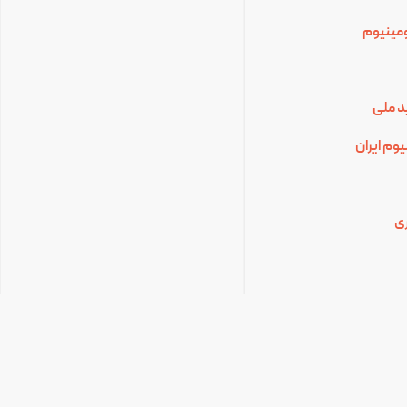
لومینیوم
د ملی
وم ایران
ی