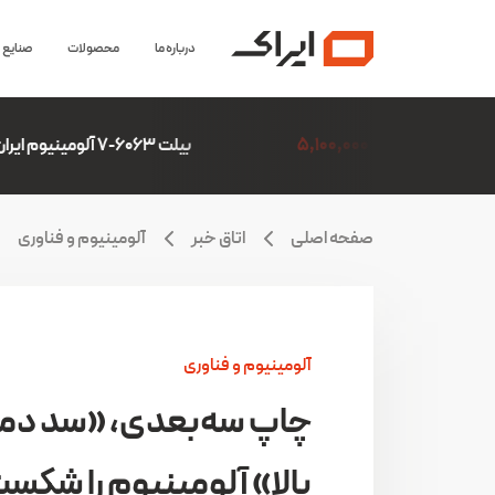
درباره ما
محصولات
صنایع
5,10
بیلت 6063-7 آلومینیوم ایران(ایرالکو)
6,306,507
صفحه اصلی
اتاق خبر
آلومینیوم و فناوری
آلومینیوم و فناوری
چاپ سه‌بعدی، «سد دم
بالا» آلومینیوم را شکس