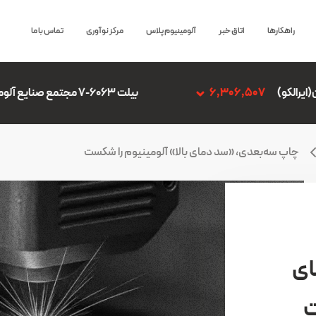
راهکارها
اتاق خبر
آلومینیوم پلاس
مرکز نوآوری
تماس با ما
بیلت 6063-7 مجتمع صنایع آلومینیوم جنوب
06,507
چاپ سه‌بعدی، «سد دمای بالا» آلومینیوم را شکست
ای
ت