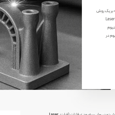
یه بر یک روش
Laser Powder B
ومینیوم
وم در
 روش نو در چاپ سه‌بعدی فلزات (فرایند
Laser