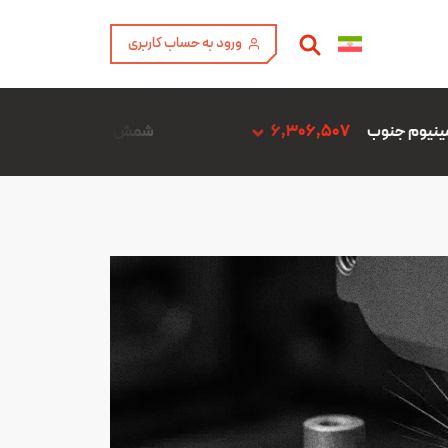
ورود به حساب کاربری
6,3
شمش آلیاژ ADC12 فن آوری آمیتیس آلومینیوم گلپایگان