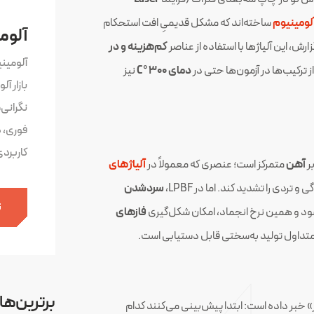
لومینیوم
ساخته‌اند که مشکل قدیمیِ افت استحکام
آلوم
رش، این آلیاژها با استفاده از عناصر
کم‌هزینه و در
آلومین
ز ترکیب‌ها در آزمون‌ها حتی در
دمای ۳۰۰°C
نیز
بازار آ
نگرانی
فوری، 
کاربرد
ر
آهن
متمرکز است؛ عنصری که معمولاً در
آلیاژهای
ردی را تشدید کند. اما در LPBF،
سردشدن
ث
ود و همین نرخ انجماد، امکان شکل‌گیری
فازهای
 متداول تولید به‌سختی قابل دستیابی است.
برترین‌ها
بر داده است: ابتدا پیش‌بینی می‌کنند کدام