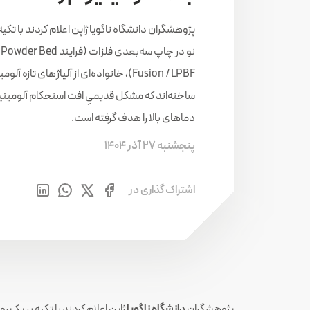
پژوهشگران دانشگاه ناگویا ژاپن اعلام کردند با تک
نو در چاپ سه‌بعدی فلزات (فرایند ed
Fusion / LPBF)، خانواده‌ای از آلیاژهای تازه آل
ساخته‌اند که مشکل قدیمیِ افت استحکام آلومینی
دماهای بالا را هدف گرفته است.
پنجشنبه 27 آذر 1404
اشتراک گذاری در
پژوهشگران
دانشگاه ناگویا
ژاپن اعلام کردند با تکیه بر یک