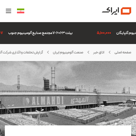
5,100,000
بیلت 6063-7 مجتمع صنایع آلومینیوم جنوب
,507
صفحه اصلی
اتاق خبر
صنعت آلومینیوم ایران
گزارش تخلفات واگذاری شرکت آلو