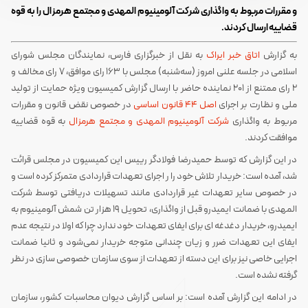
و مقررات مربوط به واگذاری شرکت آلومینیوم المهدی و مجتمع هرمزال را به قوه
قضاییه ارسال کردند.
به گزارش
اتاق خبر ایراک
به نقل از خبرگزاری فارس، نمایندگان مجلس شورای
اسلامی در جلسه علنی امروز (سه‌شنبه) مجلس با 163 رای موافق، 7 رای مخالف و
2 رای ممتنع از 201 نماینده حاضر با ارسال گزارش کمیسیون ویژه حمایت از تولید
ملی و نظارت بر اجرای
اصل 44 قانون اساسی
در خصوص نقض قانون و مقررات
مربوط به واگذاری
شرکت آلومینیوم المهدی و مجتمع هرمزال
به قوه قضاییه
موافقت کردند.
در این گزارش که توسط حمیدرضا فولادگر رییس این کمیسیون در مجلس قرائت
شد، آمده است: خریدار تلاش خود را ر اجرای تعهدات قراردادی متمرکز کرده است و
در خصوص سایر تعهدات غیر قراردادی مانند تسهیلات دریافتی توسط شرکت
المهدی با ضمانت ایمیدرو قبل از واگذاری، تحویل 19 هزار تن شمش آلومینیوم به
ایمیدرو، خریدار دغدغه ای برای ایفای تعهدات خود ندارد چرا که اولا در نتیجه عدم
ایفای این تعهدات ضرر و زیان چندانی متوجه خریدار نمی‌شود و ثانیا ضمانت
اجرایی خاصی نیز برای این دسته از تعهدات از سوی سازمان خصوصی سازی در نظر
گرفته نشده است.
در ادامه این گزارش آمده است: بر اساس گزارش دیوان محاسبات کشور، سازمان