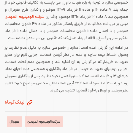
خصوصی سازی با توجه به رای هیات داوری می بایست به تکالیف قانونی خود از
جمله بند 7 ماده 12 و ماده 11 قرارداد 11309 موضوع واگذاری طرح هرمزال و
همچنین بند 8 ماده 12 قرارداد 11310 موضوع واگذاری
شرکت آلومینیوم المهدی
مبنی بر دریافت مطالبات از طریق راهکار مذکور در ماده 48 قانون محاسبات
عمومی و یا اعمال ماده 11 قانون محاسبات عمومی و یا اعمال ماده 11 قرارداد
مذکور مبنی بر فسخ و اقاله قرارداد عمل کند که تاکنون این امر محقق نشده است.
در ادامه این گزارش آمده است: سازمان خصوصی سازی به دلیل عدم نظارت بر
وصول اقساط بیمه ساچه و عدم در نظر گرفتن ضمانت اجرایی لازم برای سایر
تعهدات خریدار که در گزارش به آن اشاره شد و همچنین عدم لحاظ ضمانت
اجرایی لازم برای تعهدات خریدار در قرارداد واگذاری و همچنین عدم اجرای مفاد
جزهای 13 و 15 بند الف ماده 4 دستورالعمل نحوه نظارت پس از واگذاری مسوول
بوده و به استناد تبصره 1 ماده 234 آیین نامه داخلی مجلس، موضوع جهت اعلام
نظر مجلس و ارسال به قوه قضاییه تقدیم می شود.
لینک کوتاه
شرکت آلومینیوم المهدی
هرمزال