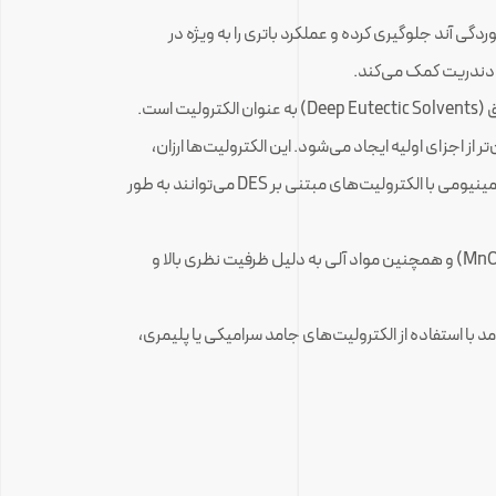
ست. این کار با ایجاد یک لایه محافظ، از خوردگی آند جلوگیری کرده و عملکرد باتری را به ویژه در
د دندریت کمک می‌کند.
یکی از هیجان‌انگیزترین پیشرفت‌ها، استفاده از حلال‌های یوتکتیک عمیق (Deep Eutectic Solvents) به عنوان الکترولیت است.
 از اجزای اولیه ایجاد می‌شود. این الکترولیت‌ها ارزان،
غیرقابل اشتعال، پایدار در برابر حرارت، دارای رسانایی یونی بالا و سازگار با محیط زیست هستند. تحقیقات نشان داده‌اند که باتری‌های آلومینیومی با الکترولیت‌های مبتنی بر DES می‌توانند به طور
تحقیقات گسترده‌ای بر روی مواد کاتدی مختلف در حال انجام است. اکسیدهای فلزی مانند اکسید منگنز (MnO2​) و همچنین مواد آلی به دلیل ظرفیت نظری بالا و
با استفاده از الکترولیت‌های جامد سرامیکی یا پلیمری،