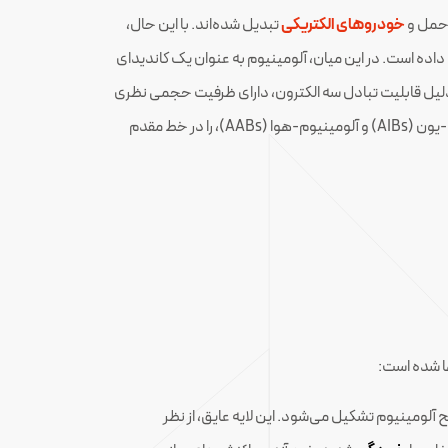
خودروهای الکتریکی
تبدیل شده‌اند. با این حال،
ده است. در این میان، آلومینیوم به عنوان یک کاندیدای
ه دلیل قابلیت تبادل سه الکترون، دارای ظرفیت حجمی نظری
بسیار بالایی (8056 mAh/cm³) است که حتی از لیتیوم نیز فراتر می‌رود. این ویژگی‌ها، باتری‌های آلومینیومی، به ویژه باتری‌های آلومینیوم-یون (AIBs) و آلومینیوم-هوا (AABs)، را در خط مقدم
ها شده است:
ی و به سرعت بر روی سطح آلومینیوم تشکیل می‌شود. این لایه عایق، از نظر