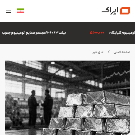
5,100,000
بیلت 6063-7 مجتمع صنایع آلومینیوم جنوب
صفحه اصلی
اتاق خبر
ورس
لزات
یران