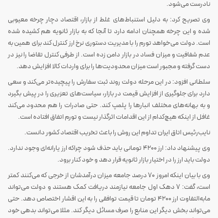
نادرست می‌شود.
وی تصریح کرد: به دلیل استنباط‌های غلط از بازار، اقتصاد دچار چرخه معیوبی
شده و این چرخه همچنان ادامه دارد تا آنجا که به بازار ثانویه هم کشیده شده
است. دولت می‌خواهد تورم را با مدیریت دستوری نرخ ارز کنترل کند برای همین به
عدم شفافیت و میزان فساد در بازار دامن زده است. از طرفی کنترل تقاضا را نیز در
دست گرفته و مجبور است میزان محدودیت‌ها را برای واردات کالا افزایش دهد.
سلطانی افزود: در این مرحله دولت روند ثبت سفارش را پیچیده‌تر می‌کند و سعی
دارد برای جلوگیری از افزایش قیمت در بازار، سیاست‌های تعزیری را در پیش بگیرد
و به بهانه‌های مختلف انبارها را پلمپ کند. حتی صادرات را هم محدود می‌کند
غافل از اینکه هیچ‌کدام از این اقدامات اثرگذار نیست و تورم اتفاق افتاده است.
نایب‌رئیس اتاق ایران تداوم این روش را باعث تخریب اقتصاد کشور دانست.
وی پیشنهاد داد: ارز 4200 تومانی باید حذف شود چراکه ارز یارانه‌ای وجود ندارد.
دولت باید ارز را در اختیار بازار ثانویه قرار دهد و خود کنار برود.
وی با بیان اینکه امروز 70 درصد جامعه میزان درآمدشان از خرجی که می‌کنند کمتر
است، گفت: 7 دهک اول جامعه نیازمند دریافت کمک هستند و دولت می‌تواند
مابه‌التفاوت ارز 4200 تومان تا قیمت توافقی را به این اقشار اختصاص دهد. حتی
می‌تواند بخش دیگر این منابع را صرف مسائل دیگر کند. مثلا می‌تواند بدهی خود