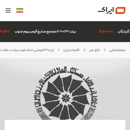
5,100,000
بیلت 6063-7 مجتمع صنایع آلومینیوم جنوب
6,306,507
صفحه اصلی
اتاق خبر
اقتصاد ایران
ارز 4200 تومانی حذف شود،دولت دخالت در بازار ثانویه را پایان دهد