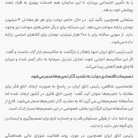
را به تأمین اجتماعی بپردازد تا این سازمان هم خدمات بهتری به افراد تحت
پوشش خود بدهد.
سلطانی همچنین تأکید کرد: در حال حاضر دولت برای هر نفر معادل 4 میلیون
تومان یارانه سوخت می‌دهد. این مسئله برای دیگر حامل‌های سوخت نیز وجود
دارد. از سویی سالانه برابر با 200 هزار میلیارد تومان برای کالاهای اساسی یارانه
داده می‌شود.
نایب‌رئیس اتاق ایران تنها راهکار را بازگشت به مکانیسم بازار آزاد دانست و گفت:
اگر این مکانیسم اجرایی شود، تمایل تبدیل سرمایه به دلار کمتر شده و میزان
قاچاق هم کاهش پیدا می‌کند.
تصمیمات اقتصادی دولت به تشدید آثار تحریم‌ها منجر می‌شود
غلامحسین شافعی، رئیس اتاق ایران در پاسخ به ضرورت ایجاد اتاق فکر برای
مقابله با تحریم‌ها عنوان کرد، گفت: چنین اتاق فکری در کشور ایجاد شده اما
متأسفانه تصمیم‌هایی می گیرد که به تشدید آثار تحریم‌ها منجر می‌شود. فارغ از
این متأسفانه میزان اثرگذاری بخش خصوصی در این تصمیم‌ها بسیار اندک است.
وی ادامه داد: از طرفی مسئولان قدرت و جسارت لازم برای تصمیم‌گیری و ایستادن
پای آنچه باور دارند را ندارند.
رئیس اتاق ایران همچنین در مورد روند فعالیت
شورای عالی هماهنگی