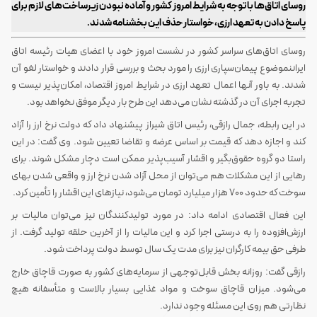
روسای اتاق‌ها با توجه به شرایط امروز کشور و آماده نبودن زیرساخت‌های لازم برای
پاسخ دادن به تعهد ارزی، خواستار حذف این بخشنامه شدند.
روسای اتاق‌های سراسر کشور در نشست امروز خود با اعضای هیات رئیسه اتاق
ایراننموضوع پیمان‌سپاری ارزی را مورد بحث و بررسی قرار دادند و خواستار لغو آن
شدند. به باور آنها اعمال تعهد ارزی در شرایط امروز اقتصاد، امکان‌پذیر نیست و
تجربه اجرای آن در گذشته نشان می‌دهد این طرح بار دیگر موفق نخواهد بود.
در این رابطه، جمال رازقی، رئیس اتاق شیراز پیشنهاد داد که دولت نرخ ارز را آزاد
کند و اجازه دهد که قیمت بر اساس عرضه و تقاضا تعیین شود. وی گفت: در این
راستا دو گروه حقوق‌بگیر و اقشار آسیب‌پذیر ممکن است دچار مشکل شوند. برای
رهایی از این مشکلات هم می‌توان از محل آزاد شدن نرخ ارز و واقعی شدن بهای
سوخت که حدود 700 هزار میلیارد تومان می‌شود، نیازهای این اقشار را تأمین کرد.
این فعال اقتصادی ادامه داد: در مورد تولیدکنندگان نیز می‌توان مالیات بر
ارزش‌افزوده را به درستی اجرا کرد و این مالیات را از آخرین حلقه تولید گرفت. از
طرفی حق بیمه کارگران نیز برای مدت یک سال توسط دولت پرداخت شود.
رازقی گفت: روزانه بخش قابل‌توجهی از سرمایه‌های کشور به صورت قاچاق خارج
می‌شود. میزان قاچاق سوخت و مواد غذایی بسیار بالاست و متأسفانه هیچ
نظارتی هم روی این مسئله وجود ندارد.