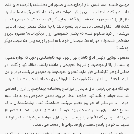
مهدی طبیب زاده، رئیس اتاق کرمان، مبنای صدور این بخشنامه را فرضیه‌های غلط
دانست و گفت: ابتدا باید این رویکرد دولت تغییر کند؛ اینکه می‌گویند 10 میلیارد
دلار از ارز تخصیص داده شده برنگشته و این کار توسط بخش خصوصی انجام
شده، قابل دفاع نیست. دولت باید پاسخ دهد با چه سنگ محکی چنین ادعایی
می‌کند؟ از کجا معلوم شده که بخش خصوصی ارز را برنگردانده؟ همین دیروز
مشخص شد فولاد مبارکه 50 درصد ارز خود را به کشور آورده پس 50 درصد دیگر
چه شد؟
محمود تولایی، رئیس اتاق کاشان نیز از نبود تیم کارشناسی و خبره که توان تحلیل
و استدلال بالا از موقعیت و شرایط تحریمی را داشته باشند، انتقاد کرد و گفت: در
مقابل گروهی کارشناس قرار دارند که برای تحریم‌ها برنامه‌ریزی می‌کنند در برابر این
افراد ما چه کسی را داریم؟ کشور به یک اتاق فکر برای مقابله با تحریم‌ها نیاز دارد.
عبدالله مهاجر، رئیس اتاق مازندران نیز ابلاغ بخشنامه پیمان‌سپاری ارزی را اقدامی
نادرست خواند و تأکید کرد: چگونه انتظار می‌رود بخش خصوصی بتواند یک‌ شبه
خود را با شرایطی که هر روز تغییر می‌کند، هماهنگ کند. تولیدکنندگان بزرگ
صنایع غذایی برای صادرات محصولات خود قراردادهای طولانی‌مدت با حجم بالا
می‌بندند. زمانی که ناگهان با پیمان سپاری ارزی مواجه می‌شوند و نمی‌توانند
تعهدات خود را پاسخ دهند، بازار صادراتی را از دست می‌دهند.