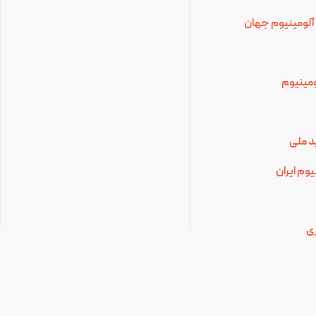
آلومینیوم جهان
لومینیوم
د ملی
وم ایران
ی