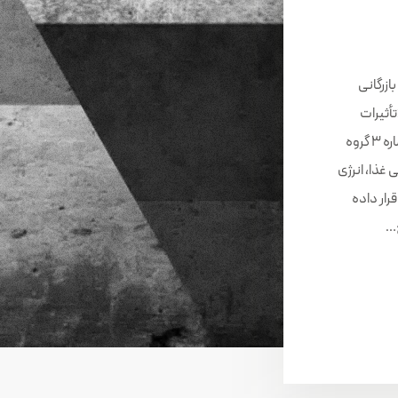
بازرگانی
تأثیرات
جهانی جنگ در اوکراین: بحران انرژی» (گزارش شماره 3 گروه
غذا، انرژی
قرار داده
ح…