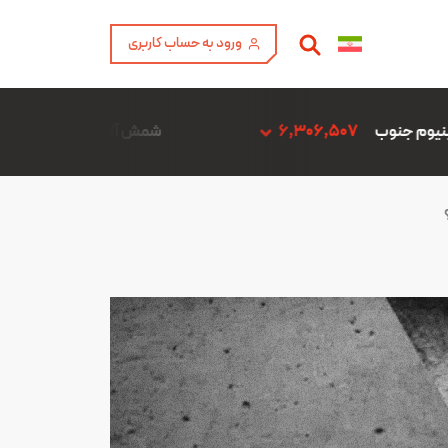
ورود به حساب کاربری
6
شمش آلیاژ ADC12 فن آوری آمیتیس آلومینیوم گلپایگان