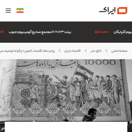
5,100,000
بیلت 6063-7 مجتمع صنایع آلومینیوم جنوب
6,507
صفحه اصلی
اتاق خبر
اقتصاد ایران
روایت‌ها، اقتصاد کشور را چگونه توصیف می