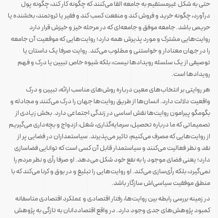
حتی به شکل غیرمستقیم به جامعه القا می‌کنند که چگونه کار کند، چگونه پول
درآورد، چگونه خرید و فروش کند و منفعت کسب کند و فقیر یا ثروتمند، بخشنده یا
حریص باشد. جامعه موفق و جامعه‌ای که در مرحله خیز و خیزش قرار دارد
روایت‌هایی مشترک و مورد پذیرش همه دارد؛ روایت‌هایی که موقعیت آن جامعه
را در جهان معنادار و خواستنی و مطلوب می‌کند. روایت صرفا یک داستان یا
توصیفی از یک سلسله رویدادها نیست، بلکه شیوه خاص تبیین یا درک و فهم
رویدادها است.
هر روایتی بر انتخاب‌های معین درباره روش‌های مناسب ارائه، تبیین و درک
واقعیت دلالت دارد. انسان‌ها از طریق روایت‌ها جهان را درک می‌کنند و مجادله و
بگومگو پیرامون روایت‌ها نقش اساسی در زندگی اجتماعی دارد. بخش زیادی از
تصمیماتی که ما درباره تحصیل، سرمایه‌گذاری، شغل، ازدواج و بچه‌داری می‌گیریم
از روایت‌هایی که مصرف می‌کنیم، تاثیر می‌پذیرند. سیاستمداران در فضایی پر از
نقد و نظر فعالیت می‌کنند و سیاستمدار قابل آن کسی است که توانایی فضاسازی
دارد؛ یعنی فضای موجود را به نفع خود شکل می‌دهد. او صرفا رأی و نظر مردم را
نمی‌گیرد، بلکه رأی‌سازی می‌کند. او روایت‌هایی را تبلیغ و در بوق و کرنا می‌کند که با
منطق موفقیت سیاسی‌اش سازگار باشد.
در زمینه بررسی رابطه بین روایت‌ها، رفتار اقتصادی و عملکرد اقتصادی متاسفانه
کمبود پژوهش‌های جدی وجود دارد. در واقع اقتصاددانان به‌ تازگی به پژوهش