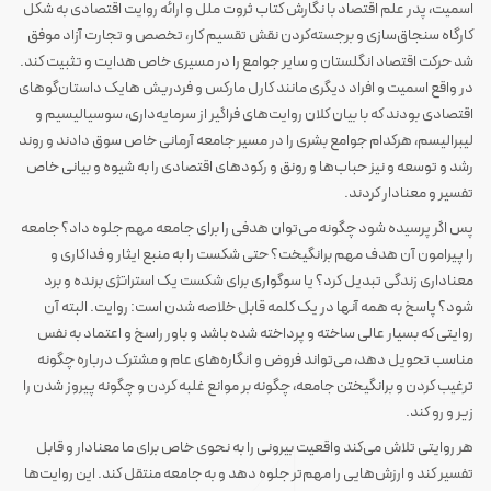
اسمیت، پدر علم اقتصاد با نگارش کتاب ثروت ملل و ارائه روایت اقتصادی به شکل
کارگاه سنجاق‌سازی و برجسته‌کردن نقش تقسیم کار، تخصص و تجارت آزاد موفق
شد حرکت اقتصاد انگلستان و سایر جوامع را در مسیری خاص هدایت و تثبیت کند.
در واقع اسمیت و افراد دیگری مانند کارل مارکس و فردریش هایک داستان‌گوهای
اقتصادی بودند که با بیان کلان روایت‌های فراگیر از سرمایه‌داری، سوسیالیسیم و
لیبرالیسم، هرکدام جوامع بشری را در مسیر جامعه آرمانی خاص سوق دادند و روند
رشد و توسعه و نیز حباب‌ها و رونق و رکودهای اقتصادی را به شیوه و بیانی خاص
تفسیر و معنادار کردند.
پس اگر پرسیده شود چگونه می‌توان هدفی را برای جامعه مهم جلوه داد؟ جامعه
را پیرامون آن هدف مهم برانگیخت؟ حتی شکست را به منبع ایثار و فداکاری و
معناداری زندگی تبدیل کرد؟ یا سوگواری برای شکست یک استراتژی برنده و برد
شود؟ پاسخ به همه آنها در یک کلمه قابل خلاصه شدن است: روایت. البته آن
روایتی که بسیار عالی ساخته و پرداخته شده باشد و باور راسخ و اعتماد به نفس
مناسب تحویل دهد، می‌تواند فروض و انگاره‌های عام و مشترک درباره چگونه
ترغیب کردن و برانگیختن جامعه، چگونه بر موانع غلبه کردن و چگونه پیروز شدن را
زیر و رو کند.
هر روایتی تلاش می‌کند واقعیت بیرونی را به نحوی خاص برای ما معنادار و قابل
تفسیر کند و ارزش‌هایی را مهم‌تر جلوه دهد و به جامعه منتقل کند. این روایت‌ها