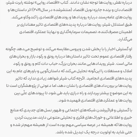
درباره نقش روایت‌ها توجه نشان دادند. کتاب «اقتصاد روایی» نوشته رابرت شیلر،
اقتصاددان و برنده جایزه نوبل اقتصاد (منتشرشده در سال۲۰۱۹) اثر داستان‌ها و
روایت‌های عامه‌پسند درباره رویدادها و روندهای اقتصادی را کندوکاو می‌کند.
طبق استدلال شیلر، روایت‌ها درباره پدیده‌های اقتصادی تاثیر معناداری بر
اطمینان مصرف‌کننده، تصمیمات سرمایه‌گذاری و نهایتا عملکرد اقتصادی
می‌گذارد.
او گسترش اخبار را با پخش شدن ویروس مقایسه می‌کند و توضیح می‌دهد چگونه
رفتار اقتصادی عموم تحت تاثیر داستان‌ها درباره رونق و رکود بازار و بحران‌های
مالی است. شیلر رویدادهایی مانند بحران بزرگ، حباب دات کام و رونق و رکود
املاک و مستغلات را این‌گونه تحلیل می‌کند که داستان‌گویی و باورهای عام به این
پدیده‌های اقتصادی انجامید. اگرچه کتاب شیلر شواهد زیادی ندارد که تاثیر
روایت‌ها بر برون‌دادهای اقتصادی را نشان دهد، اما دعوتی از پژوهشگران است تا
به این موضوع بیشتر بپردازند و راه درازی باید طی شود تا پیوندهای علّی بین
روایت‌ها و عملکردهای اقتصادی فهمیده شود.
با گسترش و فراگیرشدن شبکه‌های اجتماعی و ظهور نسل‌های جدیدی که منابع
خبری و اطلاعاتی و خوراک‌های فکری و تحلیلی متنوعی دارند، مدیریت کردن
روایت‌ها که همیشه در عرصه سیاسی مهم بوده است از همیشه مهم‌تر شده و
حتی شاید به اولویت درجه یک تبدیل شده باشد.