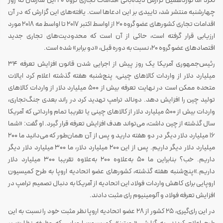
نکرد اما نوزدهمین گزارش دیده‌بانی اقدامات تجاری گروه ۲۰ این سازمان که روز
چهارشنبه منتشر شد، تاییدی بر این ادعاها است. یافته‌های این گزارش که در آن
اقدامات تجاری کشورهای عضو گروه ۲۰ از اواسط اکتبر ۲۰۱۷ تا اواسط مه ۲۰۱۸ مورد
ارزیابی قرار گرفته است، حاکی از آن است که محدودیت‌های تجاری جدید
اقتصادهای عضو گروه ۲۰، نسبت به دوره قبل، «دو برابر» شده است.
رئیس‌جمهوری آمریکا یک روز پیش از اجرایی شدن قانون افزایش تعرفه‌ ۳۴
میلیارد دلار از واردات کالاهای چینی، پنج‌شنبه هفته گذشته اعلام کرد ایالات
متحده ممکن است در نهایت تعرفه بیش از ۵۰۰ میلیارد دلار از واردات کالاهای
تولید چین را افزایش دهد. دونالد ترامپ تهدید کرد در راند بعدی جنگ‌تجاری،
واردات بیش از ۵۰۰ میلیارد دلار از کالاهای چینی یا تقریبا تمام وارداتی که آمریکا
سال گذشته از چین داشت، می‌تواند هدف افزایش تعرفه قرار گیرد. او گفت: «شما
۱۶ میلیارد دلار دیگر در دو هفته دارید و پس از آن همان‌طور که می‌دانید ما ۲۰۰
میلیارد دلار دیگر داریم. پس از این ۲۰۰ میلیارد دلار، ما ۳۰۰ میلیارد دلار دیگر
داریم. خب؟ بنابراین ما ۵۰ به‌علاوه ۲۰۰ به‌علاوه تقریبا ۳۰۰ میلیارد دلار
داریم.»پنج‌شنبه هفته گذشته، کشورهای عضو اتحادیه اروپا به طرح کمیسیون
اروپایی برای کاهش واردات فولاد این اتحادیه از آمریکا به دنبال تصمیم ترامپ در
افزایش تعرفه فولاد و آلومینیوم رای مثبت دادند.
در این رای‌گیری، ۲۵ کشور از ۲۸ عضو اتحادیه اروپا نظر مثبت خود را نسبت به این