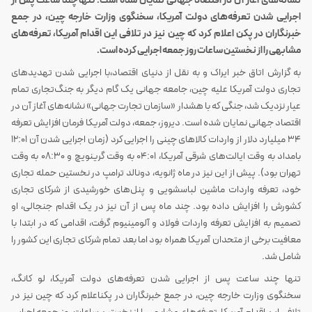
نشانه‌های آغاز آن در اقتصاد جهانی نمایان شده است. تنها چند ساعت پس از
اجرایی شدن تعرفه‌های دولت آمریکا، سخنگوی وزارت خارجه چین، در جمع
خبرنگاران در پکن اعلام کرد که چین نیز در تلافی این اقدام آمریکا، تعرفه‌های
مشابهی را از نخستین ساعات روز جمعه اجرایی کرده است.
به گزارش اتاق خبر ایراک و به نقل از دنیای اقتصاد،با اجرایی شدن تهدید‌های
تجاری دولت آمریکا علیه چین، جامعه جهانی یک گام دیگر به جنگ‌تجاری تمام
عیار نزدیک ‌شد، جنگی که با هشدار «سازمان تجارت جهانی» نشانه‌های آغاز آن در
اقتصاد جهانی نمایان شده است. دیروز، جمعه، دولت آمریکا فرمان افزایش تعرفه
۳۴ میلیارد دلار از واردات کالاهای چینی را اجرایی کرد (زمان اجرایی شدن آن ۱۲:۰۱
بامداد به وقت ایالت‌های شرقی آمریکا، ۰۴:۰۱ به وقت گرینویچ و ۰۸:۳۰ به وقت
تهران بود). پیش از این نیز در ماه ژانویه، دونالد ترامپ در نخستین حمله تجاری
خود، تعرفه واردات ماشین لباسشویی و پنل‌های خورشیدی از شرکای تجاری
کشورش را افزایش داده بود. چند ماه پس از آن نیز در یک اقدام جنجالی، او
تصمیم به افزایش تعرفه واردات فولاد و آلومینیوم گرفت، اقدامی که در ابتدا با
معافیت برخی از متحدان آمریکا همراه بود اما بعد تمام شرکای تجاری این کشور را
شامل شد.
تنها چند ساعت پس از اجرایی شدن تعرفه‌های دولت آمریکا، لو کانگ،
سخنگوی وزارت خارجه چین، در جمع خبرنگاران در پکناعلام کرد که چین نیز در