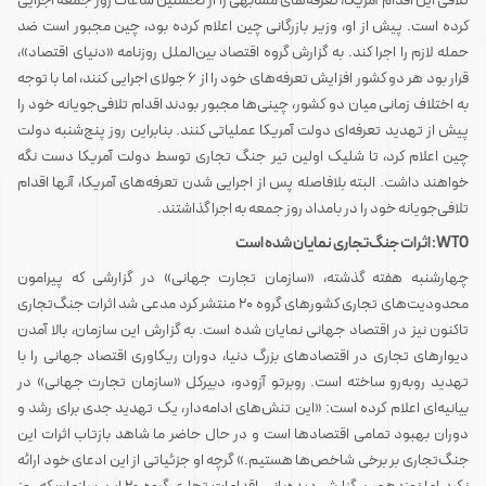
تلافی این اقدام آمریکا، تعرفه‌های مشابهی را از نخستین ساعات روز جمعه اجرایی
کرده است. پیش از او، وزیر بازرگانی چین اعلام کرده بود، چین مجبور است ضد
حمله لازم را اجرا کند. به گزارش گروه اقتصاد بین‌الملل روزنامه «دنیای اقتصاد»،
قرار بود هر دو کشور افزایش تعرفه‌های خود را از ۶ جولای اجرایی کنند، اما با توجه
به اختلاف زمانی میان دو کشور، چینی‌ها مجبور بودند اقدام تلافی‌جویانه خود را
پیش از تهدید تعرفه‌ای دولت آمریکا عملیاتی کنند. بنابراین روز پنج‌شنبه دولت
چین اعلام کرد، تا شلیک اولین تیر جنگ تجاری توسط دولت آمریکا دست نگه
خواهند داشت. البته بلافاصله پس از اجرایی شدن تعرفه‌های آمریکا، آنها اقدام
تلافی‌جویانه خود را در بامداد روز جمعه به اجرا گذاشتند.
WTO: اثرات جنگ‌تجاری نمایان شده است
چهارشنبه هفته گذشته، «سازمان تجارت جهانی» در گزارشی که پیرامون
محدودیت‌های تجاری کشورهای گروه‌ ۲۰ منتشر کرد مدعی شد اثرات جنگ‌تجاری
تاکنون نیز در اقتصاد جهانی نمایان شده است. به گزارش این سازمان، بالا آمدن
دیوارهای تجاری در اقتصادهای بزرگ دنیا، دوران ریکاوری اقتصاد جهانی را با
تهدید روبه‌رو ساخته است. روبرتو آزودو،‌ دبیرکل «سازمان تجارت جهانی‌» در
بیانیه‌ای اعلام کرده است: «این تنش‌های ادامه‌دار، یک تهدید جدی برای رشد و
دوران بهبود تمامی اقتصادها است و در حال حاضر ما شاهد بازتاب اثرات این
جنگ‌تجاری بر برخی شاخص‌ها هستیم.» گرچه او جزئیاتی از این ادعای خود ارائه