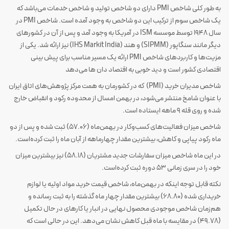
به طور کلی شاخص PMI دارای دو شاخص تولید و شاخص خدمات می‌باشد که
یک شاخص سوم از ترکیب این دو شاخص به وجود آمده است. شاخص PMI در
سال 1948 توسط موسسه ISM در آمریکا به وجود آمد و پس از آن در کشورهای
دیگر مانند سنگاپور (SIPMM) و هند (IHS Markit India) نیز ارائه شد. یکی از
مزیت‌ها و کاربردهای شاخص PMI ارائه یک مسیر مناسب برای پیش بینی
اقتصادی کشور است و دید خوبی به اقتصاد دان ها می‌دهد
شاخص مدیران خرید (PMI) که در کشورمان به همت مرکز پژوهش‌های اتاق ایران
با عنوان شامخ منتشر می‌شود، در بهمن امسال از محدوده رکود و انقباض خارج
شده و روی قله 9 ماهه ایستاده است.
شاخص میزان فعالیت‌های کسب‌وکار در بهمن‌ماه (57.06) ثبت شده و پس از دو
ماه رکود پیاپی و کاهش، بیشترین مقدار چهارماهه از آبان ماه را ثبت کرده‌است.
در این ماه شاخص میزان سفارشات جدید مشتریان (58.18) نیز بیشترین میزان
خود را در سری زمانی 53 دوره ثبت کرده‌است.
نکته قابل توجه اینکه در بهمن‌ماه، شاخص قیمت خرید مواد اولیه یا لوازم
خریداری شده (68.80) بیشترین مقدار چهار ماه گذشته را به ثبت رسانده و
هم‌زمان شاخص موجودی محصول نهایی در انبار یا کارهای در حال تکمیل
(49.78) در مقایسه با ماه قبل کاهش نشان می‌دهد. این در حالی است که