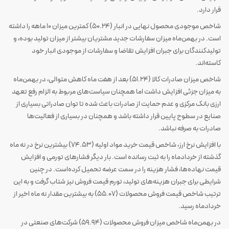
قرار دارد.
شاخص موجودی محصول نهایی در انبار (50.24) کمترین میزان 10 ماهه را داشته
است. در بهمن‌ماه میزان سفارشات جدید مشتریان بیشتر از میزان تولید بوده، و
تولیدکنندگان برای جبران افزایش تقاضا و سفارشات از موجودی انبار خود
کاسته‌اند.
شاخص میزان صادرات کالا (51.24) بعد از هفت ماه کاهش متوالی، در بهمن‌ماه
به میزان جزئی افزایش داشت اما همچنان سیاست‌های مربوط به الزام رفع تعهد
ارزی بانک مرکزی و عدم حمایت از صادرات باعث شده تا توان صادراتی بسیاری از
صنایع در سطوح پایین قرار داشته باشد و همچنان در بسیاری از فعالیت‌ها
صادرات به صرفه نباشد.
با افزایش نرخ ارز، شاخص قیمت خرید مواد اولیه (74.53) بیشترین نرخ در نه ماه
گذشته از خردادماه را به ثبت رسانده است. بار دیگر فشارهای تورمی و افزایش
قیمت نهاده‌ها، فشار هزینه را در سمت عرضه تحمیل کرده‌است. در چنین
شرایطی برای جبران هزینه‌های تولید، تورم قیمت فروش نیز شتاب گرفت و به این
ترتیب شاخص قیمت فروش محصولات (55.07) به بیشترین مقدار نه ماه اخیر از
خردادماه رسید.
در بهمن‌ماه شاخص میزان فروش محصولات (59.94) شرکت‌های صنعتی در