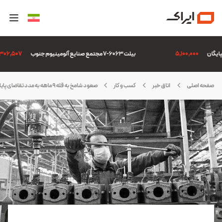
5,100,000
بیلت 6063-7 مجتمع صنایع آلومینیوم جنوب
6,306,507
صفحه اصلی
اتاق خبر
کسب و کار
صعود شامخ به قله 9 ماهه به مدد تقاضای پایان سال