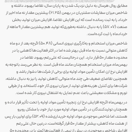
مطابق روال هرسال به دلیل نزدیک شدن به پایان سال، تقاضا بهبود داشته و
شاخص میزان سفارشات مشتریان در بهمن (61.25) بیشترین مقدار نه ماه اخیر از
خرداد را به ثبت رسانده است که این افزایش تقاضا، افزایش میزان تولید بخش
صنعت (57.07) را به دنبال داشته به‌طوری‌که تولید هم بیشترین مقدار 9 ماهه از
خردادماه را ثبت کرده‌است.
شاخص میزان استخدام و به‌کارگیری نیروی انسانی (50.48) اگرچه بعد از دو ماه
کاهش متوالی نسبت به ماه قبل بهتر شده اما در اکثر فعالیت‌ها کاهشی یا در
محدوده مقدار 50 قرار دارد. این درحالیست که علی‌رغم بهبود تقاضا در
بهمن‌ماه، میزان استخدام همچنان مانند ماه قبل است. به نظر می‌رسد باتوجه به
افزایش نرخ ارز، امکان تأمین مواد اولیه برای برخی از شرکت‌ها دشوار باشد و
همچنین تقاضای ضعیف طی چند ماه متوالی، کاهش تولید را نیز به دنبال داشته،
شرکت‌ها برای کنترل هزینه‌های تولید از میزان نیروی کار خود کاسته‌اند و از طرفی
تورم و مشکلات معیشتی باعث عدم تمایل به اشتغال نیروی کار شده است.
در بهمن‌ماه اگرچه افزایش نرخ ارز، زنجیره تأمین مواد اولیه را تحت تأثیر قرار داده و
همچنان تولیدکنندگان در تأمین مواد اولیه مورد نیاز خود با مشکل روبرو
هستند، اما شاخص موجودی مواد اولیه خریداری‌شده (52.09) برای اولین بار پس
از هشت ماه کاهش، بیشتر از مقدار 50 قرار گرفته‌است، درعین حال علی‌رغم
افزایش شاخص، موجودی در بیش از نیمی از فعالیت‌ها کمتر یا در محدوده 50