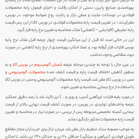
به گزارش اتاق خبر ایراک و به نقل از شاتا، در این نشست، اعضای ستاد در راستای
بهره‌مندی صنایع پایین دستی از امکان رقابت و اجرای فرمول پایه محصولات
فولادی در نوسانات مثبت و منفی بازار و رعایت روح ضوابط موجود در بورس،
مقررکردند ؛ در تعیین قیمت پایه محصولات فولادی در بورس کالا از این پس قیمت
پایه تطبیقی (افزایشی – کاهشی) ملاک محاسبه و تعیین نرخ پایه قرار گیرد.
این در حالی است که قبل از این میانگین قیمت چهار عرضه قبل ملاک نرخ پایه
بورس فلزات قرار گرفته بود و عملا امکان بهره‌مندی از نرخ پایه کاهشی در صورت
نبود متقاضی وجود نداشت.
در عین حال با توجه به چندین مرحله عرضه
شمش آلومینیوم
در
بورس کالا
و به
منظور کاهش اختلاف قیمت پایه و قیمت کشف شده
محصولات آلومینیومی
و
مس در بورس کالا مقرر شد، قیمت پایه محصولات آلومینیومی و مس در بورس کالا
با استفاده از نرخ نیمایی محاسبه و تعیین شود.
در مورد بقیه فلزات غیرآهنی (سرب و روی و …) نیز تاکید شد با رصد دقیق عملکرد
عرضه واحدهای تولیدی در بورس، در صورت کشف قیمت نهایی بالاتر از قیمت
نیمایی، کمیته تخصصی مربوطه پس از بررسی ، در صورت نیاز در محاسبه و تعیین
قیمت پایه محصولات مذکور بازنگری نماید.
به موجب مصوبه ستاد تنظیم بازار مقرر شد میزان تناژ برای خریداران مجاز مقاطع
طویل فولادی (تیرآهن و میلگرد) حداقل 20 تن و حداکثر 220 تن باشد تا امکان