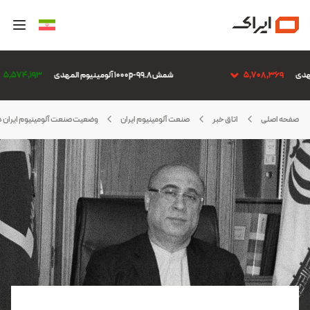
5,708,369
شمش 1000p-99.8 آلومینیوم المهدی
5,574,193
صفحه اصلی
اتاق خبر
صنعت آلومینیوم ایران
وضعیت صنعت آلومینیوم ایران در