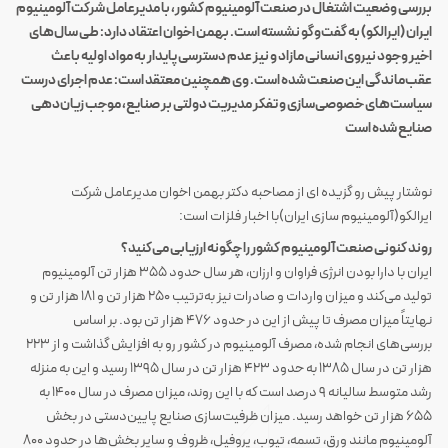
بررسی وضعیت اشتغال در صنعت آلومینیوم کشور، با مدیرعامل شرکت آلومینیوم
ایران (ایرالکو) به گفت‌وگو نشسته است. بهمن اخوان اعتقاد دارد: طی سال‌های
اخیر وجود نیروی انسانی مازاد و نیز عدم دسترسی پایدار به مواد اولیه باعث
عقب‌ماندگی این صنعت شده است. وی همچنین معتقد است: عدم اجرای درست
سیاست‌‌های خصوصی‌سازی و تفکر مدیریت دولتی بر صنایع، موجب زیان‌دهی
صنایع شده است
نوشتار پیش رو گزیده ای از مصاحبه دکتر بهمن اخوان مدیرعامل شرکت
ایرالکو(آلومینیوم سازی ایران)با اخبار فلزات است:
روند کنونی صنعت آلومینیوم کشور را چگونه ارزیابی می‌کنید؟
ایران با دارا بودن انرژی فراوان و ارزان، هر سال حدود ۳۵۵ هزار تن آلومینیوم
تولید می‌کند و میزان واردات و صادرات نیز به‌ترتیب ۲۵۰ هزار تن و ۱۸۱ هزار تن و
نهایتاً میزان مصرف تا پیش از این در حدود ۴۷۶ هزار تن بود. بر اساس
بررسی‌های انجام شده، مصرف آلومینیوم در کشور رو به افزایش گذاشت و از ۲۲۳
هزار تن در سال ۱۳۸۵ به حدود ۴۲۳ هزار تن در سال ۱۳۹۵ رسید و این به منزله
رشد متوسط سالیانه ۹ درصد است که با این روند، میزان مصرف در سال ۱۴۰۰ به
۶۵۵ هزار تن خواهد رسید. میزان ظرفیت‌سازی صنایع پایین‌دستی در بخش
آلومینیوم مانند ورق، تسمه، تیوب، پروفیل، ظروف و سایر بخش‌ها در حدود ۸۰۰