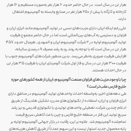
هزار تن در سال است. در حال حاضر حدود ۶ هزار نفر به‌صورت مستقیم و ۱۶ هزار
کارخانه و کارگاه با بیش از ۲۵۰ هزار نفر در صنایع وابسته به آلومینیوم اشتغال
دارند.
علی‌رغم اینکه ایران دارای مزیت‌های نسبی در تولید آلومینیوم مانند انرژی ارزان و
فراوان و دسترسی به آب‌های بین‌المللی است، اما در حال حاضر مجموع ظرفیت
تولید آلومینیوم اولیه در ۲ شرکت آلومینیوم ایران و المهدی ـ هرمزال حدود ۴۵۷
هزار تن در سال است که با توجه به روند رو به رشد مصرف ۹ درصدی سالیانه،
افزایش ظرفیت ضروری به‌نظر می‌رسد. بدین منظور شرکت‌های آلومینیوم جنوب با
ظرفیت ۳۰۰ هزار تن در سال و فاز اول شرکت آلومینای ایران با ظرفیت ۳۵ هزار تن
در حال احداث هستند.
چرا با وجود مزیت‌های فراوان صنعت آلومینیوم، ایران از همه کشورهای حوزه
خلیج فارس عقب‌تر است؟
طی دهه‌های اخیر، به‌واسطه احداث واحدهای تولید آلومینیوم در مناطق دارای
انرژی فراوان و ارزان، استفاده از تکنولوژی‌های مدرن، تشکیل هلدینگ از طریق
ادغام چندین شرکت، تعطیلی واحدهای تولیدی با تکنولوژی قدیمی و نیز رشد
سریع تولید این فلز در منطقه خلیج فارس و چین باعث کاهش سریع قیمت
تمام‌شده آلومینیوم شد. علاوه بر این، رقابت در بازار جهانی آلومینیوم اولیه بر
پایه محصول جدید استوار نیست و این سهم عمدتاً از طریق کاهش هزینه‌های