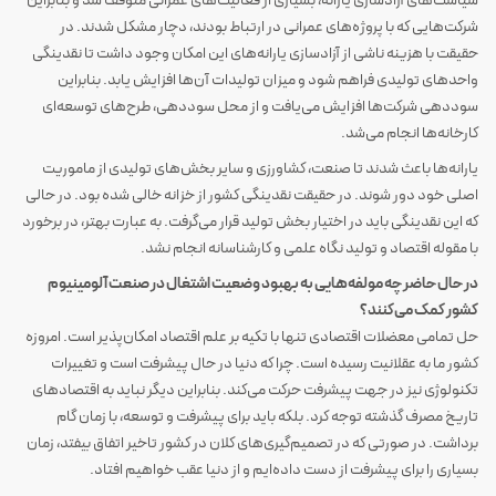
سیاست‌های آزادسازی یارانه، بسیاری از فعالیت‌های عمرانی متوقف شد و بنابراین
شرکت‌هایی که با پروژه‌های عمرانی در ارتباط بودند، دچار مشکل شدند. در
حقیقت با هزینه ناشی از آزادسازی یارانه‌های این امکان وجود داشت تا نقدینگی
واحدهای تولیدی فراهم شود و میزان تولیدات آن‌ها افزایش یابد. بنابراین
سوددهی شرکت‌ها افزایش می‌یافت و از محل سوددهی، طرح‌های توسعه‌ای
کارخانه‌ها انجام می‌شد.
یارانه‌ها باعث شدند تا صنعت، کشاورزی و سایر بخش‌های تولیدی از ماموریت
اصلی خود دور شوند. در حقیقت نقدینگی کشور از خزانه خالی شده بود. در حالی
که این نقدینگی باید در اختیار بخش تولید قرار می‌گرفت. به عبارت بهتر، در برخورد
با مقوله اقتصاد و تولید نگاه علمی و کارشناسانه انجام نشد.
در حال حاضر چه مولفه‌هایی به بهبود وضعیت اشتغال در صنعت آلومینیوم
کشور کمک می‌کنند؟
حل تمامی معضلات اقتصادی تنها با تکیه بر علم اقتصاد امکان‌پذیر است. امروزه
کشور ما به عقلانیت رسیده است. چرا که دنیا در حال پیشرفت است و تغییرات
تکنولوژی نیز در جهت پیشرفت حرکت می‌کند. بنابراین دیگر نباید به اقتصادهای
تاریخ مصرف گذشته توجه کرد. بلکه باید برای پیشرفت و توسعه، با زمان گام
برداشت. در صورتی که در تصمیم‌گیری‌های کلان در کشور تاخیر اتفاق بیفتد، زمان
بسیاری را برای پیشرفت از دست داده‌ایم و از دنیا عقب خواهیم افتاد.