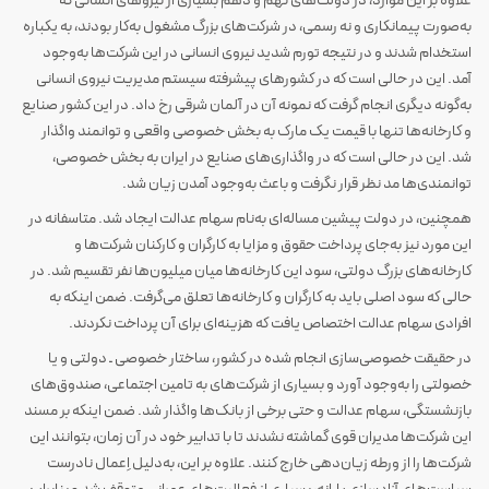
علاوه بر این موارد، در دولت‌های نهم و دهم بسیاری از نیرو‌های انسانی که
به‌صورت پیمانکاری و نه رسمی، در شرکت‌های بزرگ مشغول به‌کار بودند، به یکباره
استخدام شدند و در نتیجه تورم شدید نیروی انسانی در این شرکت‌ها به‌وجود
آمد. این در حالی است که در کشورهای پیشرفته سیستم مدیریت نیروی انسانی
به‌گونه دیگری انجام گرفت که نمونه آن در آلمان شرقی رخ داد. در این کشور صنایع
و کارخانه‌ها تنها با قیمت یک مارک به بخش خصوصی واقعی و توانمند واگذار
شد. این در حالی است که در واگذاری‌های صنایع در ایران به بخش خصوصی،
توانمندی‌ها مد نظر قرار نگرفت و باعث به‌وجود آمدن زیان شد.
همچنین، در دولت پیشین مساله‌ای به‌نام سهام عدالت ایجاد شد. متاسفانه در
این مورد نیز به‌جای پرداخت حقوق و مزایا به کارگران و کارکنان شرکت‌ها و
کارخانه‌های بزرگ دولتی، سود این کارخانه‌ها میان میلیون‌ها نفر تقسیم شد. در
حالی که سود اصلی باید به کارگران و کارخانه‌ها تعلق می‌گرفت. ضمن اینکه به
افرادی سهام عدالت اختصاص یافت که هزینه‌ای برای آن پرداخت نکردند.
در حقیقت خصوصی‌سازی انجام شده در کشور، ساختار خصوصی ـ دولتی و یا
خصولتی را به‌وجود آورد و بسیاری از شرکت‌های به تامین اجتماعی، صندوق‌های
بازنشستگی، سهام عدالت و حتی برخی از بانک‌ها واگذار شد. ضمن اینکه بر مسند
این شرکت‌ها مدیران قوی گماشته نشدند تا با تدابیر خود در آن زمان، بتوانند این
شرکت‌ها را از ورطه زیان‌دهی خارج کنند. علاوه بر این، به‌دلیل اِعمال نادرست