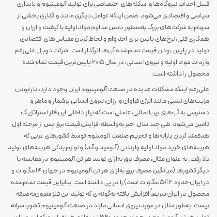
قبیل احداث نیروگاه‌ها و اسکله‌های اختصاصی برای تولید آلومینیوم و پایداری
سیاسی و اقتصادی می‌شود. ضمن اینکه عوامل دیگری مانند واگذاری بخشی از
سهام به شرکت‌های بزرگ به‌منظور تامین مداوم مواد اولیه با کیفیت و ارزان و
همکاری فنی، نرخ‌های پایین برای اخذ وام و لحاظ کردن مقیاس‌های اقتصادی
تولید در پایین بودن قیمت تمام‌شده آن‌ها اثرگذار است. شرکت دوبال علی‌رغم
واردات مواد اولیه و نیروی انسانی، در سال ۲۰۱۵ پایین‌ترین قیمت تمام‌شده
محصول را داشته است.
علی‌رغم اینکه مشکلات عدیده در صنعت آلومینیوم ایران وجود دارد، دارابودن
مزیت‌های نسبی مانند انرژی فراوان و ارزان، نیروی انسانی پرشمار و ماهر و
دسترسی به آب‌های بین‌المللی، عاملی است که نیاز داخلی این فلز استراتژیک
تامین می‌شود. طی چند سال اخیر به‌واسطه افزایش قیمت برق پس از مرحله اول
هدفمند کردن یارانه‌ها و تحریم صنعت آلومینوم توسط کشورهای غربی که
هزینه‌های خرید مواد اولیه وارداتی (آلومینا و آند) و لوازم یدکی هزینه‌های تولید
بالا رفت. به عنوان مثال، مصرف برق به‌ازای تولید هر تن آلومینیوم در مقایسه با
دیگر کشورها (میانگین مصرف برق به‌ازای هر تن آلومینیوم در جهان ۱۴ مگاوات و
در ایران حدود ۵/۱۶ مگاوات است) را در پی داشته است. بنابراین قیمت تمام‌شده
محصول در ایران سریعاً افزایش یافته به‌گونه‌ای که تولید این فلز مقرون‌به‌صرفه
نیست. به‌طور مثال در مورد نیروی انسانی مازاد در صنعت آلومینیوم کشور، سرانه