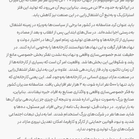
تولید هر تن آلومینیوم در جهان حدود ۳۲۰ تن به‌ازای هر نفر است که این میزان
در ایرالکو به حدود ۱۴۰ تن می‌رسد. بنابراین بیم آن می‌رود که تولید این فلز
استراتژیک و به‌تبع آن اشتغال‌زایی در این صنعت نیز کاهش یابد.
باید عنوان کرد متاسفانه در کشور ما برخی از سیاست‌ها به‌ویژه در زمینه اشتغال
به‌درستی اجرا نشده‌اند. در سال‌های ابتدایی پس از انقلاب و بعد از مصادره
بسیاری از کارخانه‌ها و واحدهای تولیدی، زمام امور آن‌ها در اختیار دولت و
نهادها قرار گرفت و این نهادها نتوانستند کارخانه‌ها را به‌خوبی اداره کنند. در
حقیقت عدم خصوصی‌سازی واقعی و نهادینه نشدن تفکر بخش خصوصی، مانع از
رشد و شکوفایی این بخش‌ها شد. واقعیت امر آن است که بسیاری از کارخانه‌ها از
آن زمان تاکنون، وارد فاز زیان‌دهی شدند. علاوه بر این به‌دلیل تفکر اشتغال‌زایی
در صنعت، مازاد نیروی انسانی در کارخانه‌ها به‌وجود آمد. این یعنی کارخانه‌ای که
باید تنها با ۵۰۰ نفر اداره شود، به ۲ هزار نفر افزایش یافت. متاسفانه مدیران کشور
به فکر خصوصی‌سازی واقعی و واگذاری صنایع به افراد خبره نیفتادند. بنابراین،
صنایع بزرگ به‌صورت دولتی اداره شدند و نتیجه آن چیزی جز زیان‌دهی برای آن‌ها
به بار نیاورد. در دولت قبل، توسط یک نامه از برخی افراد غیر مسئول، ده‌ها و
شاید صدها نفر در شرکت‌های بزرگ استخدام شدند. اما به‌دلیل تبعات اجتماعی
شدید و نبود قوانین حمایتی از کارگر و کارفرما، امکان تعدیل نیروی مازاد در
شرکت‌های بزرگ تولیدی وجود ندارد.