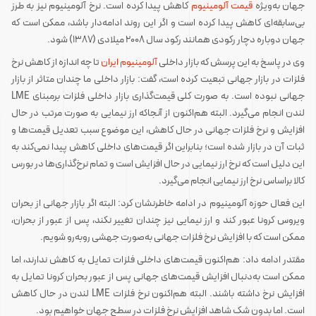
جهان به‌ویژه
قیمت آلومینیوم
کاهش پیدا کرده است. نرخ آلومینیوم نیز به طرز
بی‌سابقه‌ای کاهش پیدا کرده است و اگر این روند ادامه‌دار باشد، ممکن است که
جهان دوباره دچار رکودی همانند رکود سال ۲۰۰۸ میلادی (۱۳۸۷) شود.
وی در پاسخ به این پرسش که بازار داخلی
آلومینیوم ایران
تا چه اندازه از کاهش نرخ
فلزات در بازار جهانی تبعیت کرده است، گفت: بازار داخلی ما چندان متاثر از بازار
جهانی نبوده است. به صورت کلی قیمت‌گذاری بازار داخلی فلزات برمبنای LME
لندن انجام می‌گیرد. البته هم‌اکنون از آنجاکه ارز نیمایی به صورت مرتب در حال
افزایش و نرخ فلزات جهانی در حال کاهش، این موضوع سبب تعدیل قیمت‌ها و
ثبات آن در بازار شده است؛ بنابراین اگر قیمت‌های داخلی کاهش پیدا نمی‌کند به
این دلیل است که نرخ ارز نیمایی در حال افزایش است و تمام نرخ‌گذاری‌ها در بورس
کالا براساس نرخ ارز نیمایی انجام می‌گیرد.
این فعال حوزه آلومینیوم در ادامه خاطرنشان کرد: البته اگر بازار جهانی از بحران
ویروس کرونا عبور کند و ارز نیمایی نیز چندان تغییر نکند، پس از عبور از بحران،
ممکن است که با افزایش نرخ فلزات جهانی به‌صورت جهشی روبه‌رو شویم.
مقتدر ادامه داد: هم‌اکنون قیمت‌های داخلی فلزات تمایل به کاهش ندارند، اما
ممکن است به‌دنبال افزایش قیمت‌های جهانی پس از عبور بحران کرونا تمایل به
افزایش نرخ داشته باشند. البته هم‌اکنون نرخ فلزات LME لندن در حال کاهش
است. اما بدون شک شاهد افزایش نرخ فلزات در سطح جهان خواهیم بود.