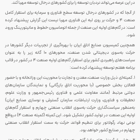
در این عرصه می‌تواند نردبان توسعه را برای کشورهای درحال توسعه مهیا کند.
از آنجا که در کشورهای درحال توسعه سطح فناوری و سرمایه برای استقرار کامل
صنعت 4 و حرکت بر روی لبه این فناوری مهیا نیست این گزارش پیشنهاد کرده
است: در گام‌های اولیه این صنعت از جمله اتوماسیون خطوط و مانیتورینگ ورود
شود.
همچنین کمیسیون صنایع اتاق ایران با بهره‌گیری از تجربیات دیگر کشورها در
حرکت به‌سوی دیجیتالی شدن صنعت، محورهای 10 گانه زیر را به عنوان
سیاست‌های راهبردی کشور برای استقرار گام‌های اولیه صنعت 4 در کشور در قالب
برنامه هفتم توسعه پیشنهاد کرده است:
1. کمیته‌ای ذیل وزارت صنعت، معدن و تجارت با محوریت این وزاتخانه و با حضور
فعالان بخش خصوصی (با محوریت اتاق بازرگانی) و نمایندگان سازمان‌های
دولتی مرتبط (مانند معاونت علمی و فناوری رئیس‌جمهور و وزارت علوم،
تحقیقات و فناوری، وزارت ارتباطات، سازمان گسترش و نوسازی صنایع ایران)
به‌منظور سیاست‌گذاری حرکت به‌سوی انقلاب صنعتی چهارم و استقرار گام‌های
اولیه این صنعت در تولید کشور تشکیل شود. این کمیته (کمیته صنعت 4) درواقع
نوعی نهاد رگولاتور برای تنظیم قواعد حرکت به سمت استقرار انقلاب صنعتی
چهارم در صنایع کشور خواهد بود.