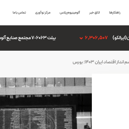
راهکارها
اتاق خبر
آلومینیوم پلاس
مرکز نوآوری
تماس با ما
بیلت 6063-7 مجتمع صنایع آلومینیوم جنوب
306,507
نداز اقتصاد ایران 1403: بورس