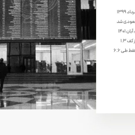
بازار سرمایه ایران بعد از اصلاح عمیقی که از اواسط مرداد 1399
 صعودی شد
اما هر بار به دلایلی این تلاش ناکام ماند. آخرین بار، آبان 1401
بود که شاخص بورس توانست با برگشی قدرتمند از کف 1.3
میلیون واحد به سمت سقف تاریخی حمله کند و فقط طی 6.6