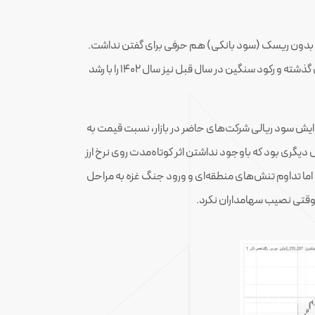
گذشت، رشد حدود 11.7 درصد شاخص بورس در سال 1402 بود که در مقایسه با بازده بدون ریسک (سود بانکی) هم حرفی برای گفتن نداشت.
این در حالی بود در که در سال 1402، در بازارهای موازی شاهد افزایش قیمت‌ها بودند و حتی بازار مسکن بعد از رشدهای نجومی در سال‌های گذشته و رکود سنگین در سال قبل نیز سال 1402 را با رشد
رین رکوردها نزدیک به 140 میلیارد دلار قرار داشت و به‌واسطه افزایش سود ریالی شرکت‌های حاضر در بازار، نسبت قیمت به
 در این میان، صعودی شدن بازار ارز و عبور قیمت دلار غیررسمی از 60 هزار تومان، سیگنال دیگری بود که باوجود نداشتن اثر کوتاه‌مدت روی نرخ ارز
ما تداوم تنش‌های منطقه‌ای و ورود جنگ غزه به مراحل
 موقتی نصیب سهامداران نکرد.