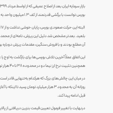
بورس توانست با برگشی قدرتمند از کف 1.3 میلیون واحد به سمت سقف تاریخی حمله کند و فقط طی 6.6 ماه به رکود بیش از 2.5 میلیون واحد برسد.
بلعید. بعدتر مشخص شد دلیل این ریزش، نامه‌ای از محمد مخبر
آن مطلع بودند و با فروش سنگین، مقدمات ریزش دوباره بور
همچنین تثبیت نرخ ارز نیما دو در محدوده 38 تا 40 هزار تومان، عملاً امیدهای ضعیفی هم که در بازار باقی مانده بود از بین رفت.
در میان این چالش‌های بزرگ که هرکدام به‌تنهایی قادر است
روزانه آن به محدود 3 هزار میلیارد تومان ر
قبل ادامه پیدا کند.