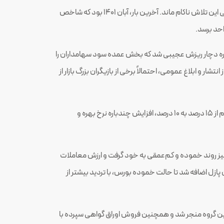
بازار سرمایه ایران بعد از اصلاح عمیقی که از اواسط مرداد 1399 آغاز کرده بود، چندین بار مترصد بازگشت به روند صعودی شد اما هر بار به دلایلی این تلاش ناکام ماند. آخرین بار، آبان 1401 بود که شاخص
ار اصلاح را محتمل می‌دیدند به‌یک‌باره دچار ریزش عجیبی شد که بخش عمده سود سهامداران را
و ابلاغ عمومی، احتمالاً برخی از بازیگران بزرگ بازار از
این اتفاق عملاً آخرین تلاش بورسی‌ها برای بازگشت به اوج را عقیم کرد و در ادامه با کاهش حدنصاب صندوق‌های درآمد ثابت برای خرید سهام از 15 درصد به 10 درصد، افزایش چندباره نرخ بهره و
نیز روند خموده و کم‌عمقی به خود گرفت و ارزش معاملات
 به این پازل اضافه شد تا حالت خموده بورس، با تردید بیشتر از
ه به افت حدود 20 هزار میلیارد تومانی سود قابل تحقق در این گروه منجر شد و همچنین فروش اوراق گواهی سپرده با