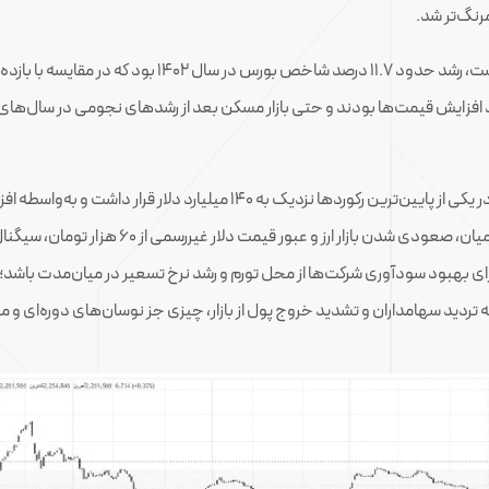
نتیجه همه اتفاقاتی که در سال گذشته بر سر بازار سرمایه 
بورس تهران سال 1403 را در حالی آغاز کرد که ارزش دلاری آن در یکی از پایین‌ت
سود (P/E) بازار به وضعیت مناسبت‌تری رسیده بود.
بهبود سودآوری شرکت‌ها از محل تورم و رشد نرخ تسعیر در میان‌مدت باشد؛ ا
یه تردید سهامداران و تشدید خروج پول از بازار، چیزی جز نوسان‌های دوره‌ای و