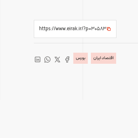
https://www.eirak.ir/?p=30583
اقتصاد ایران
بورس