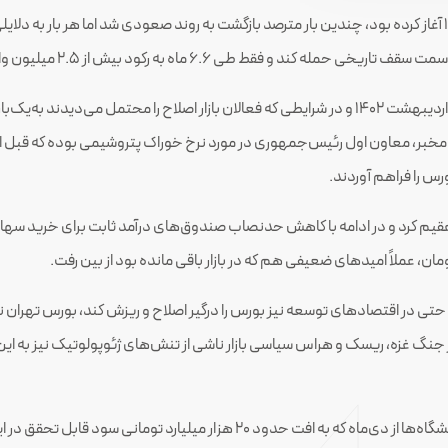
البته این حرکت صعودی بورس، پایان خوشی نداشت و از 17 اردیبهشت 1402 و در شرایطی که فعالان باز
، معاون اول رئیس‌جمهوری در مورد نرخ خوراک پتروشیمی بوده که قبل از انتشار 
س را فراهم آوردند.
 حتی در اقتصادهای توسعه نیز بورس را درگیر اصلاح و ریزش کند، بورس تهران 
سید تا اینکه با آغاز جنگ غزه، ریسک و هراس سیاسی بازار ناشی از تنش‌های ژئوپولوتیک نیز
درنهایت با تغییر فرمول تعیین قیمت بنزین دریافتی از پالایشگاه‌ها از دی‌ماه ک