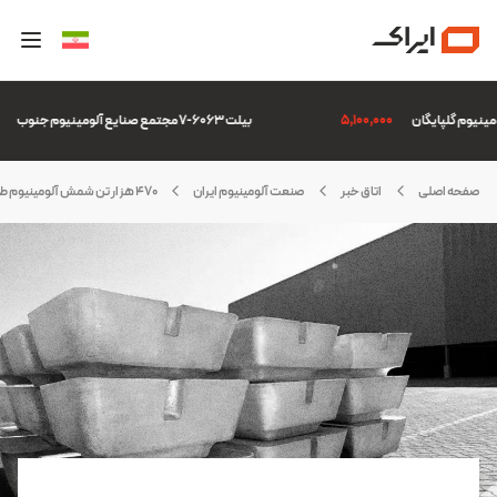
5,100,000
بیلت 6063-7 مجتمع صنایع آلومینیوم جنوب
07
صفحه اصلی
اتاق خبر
صنعت آلومینیوم ایران
470 هزار تن شمش آلومینیوم طی 9 ماهه سال 1401 در کشور تولید شد