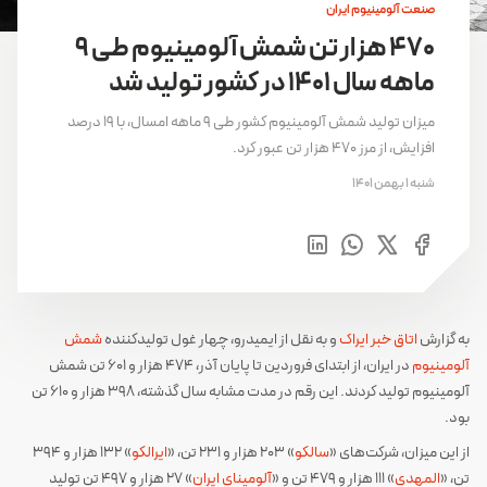
صنعت آلومینیوم ایران
470 هزار تن شمش آلومینیوم طی 9
ماهه سال 1401 در کشور تولید شد
میزان تولید شمش آلومینیوم کشور طی 9 ماهه امسال، با 19 درصد
افزایش، از مرز 470 هزار تن عبور کرد.
شنبه 1 بهمن 1401
به گزارش
اتاق خبر ایراک
و به نقل از ایمیدرو، چهار غول تولیدکننده
شمش
آلومینیوم
در ایران، از ابتدای فروردین تا پایان آذر، 474 هزار و 601 تن شمش
آلومینیوم تولید کردند. این رقم در مدت مشابه سال گذشته، 398 هزار و 610 تن
بود.
از این میزان، شرکت‌های «
سالکو
» 203 هزار و 231 تن، «
ایرالکو
» 132 هزار و 394
تن، «
المهدی
» 111 هزار و 479 تن و «
آلومینای ایران
» 27 هزار و 497 تن تولید