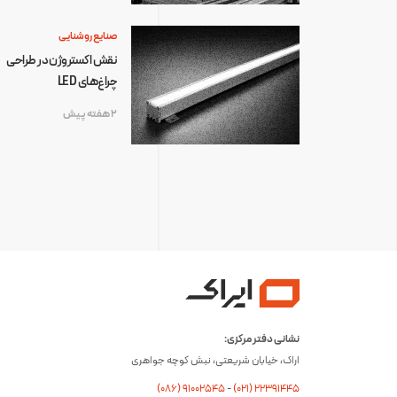
صنایع روشنایی
نقش اکستروژن در طراحی
چراغ‌های LED
2 هفته پیش
نشانی دفتر مرکزی:
اراک، خیابان شریعتی، نبش کوچه جواهری
(۰۸۶) ۹۱۰۰۲۵۴۵
-
(۰21) 22391445