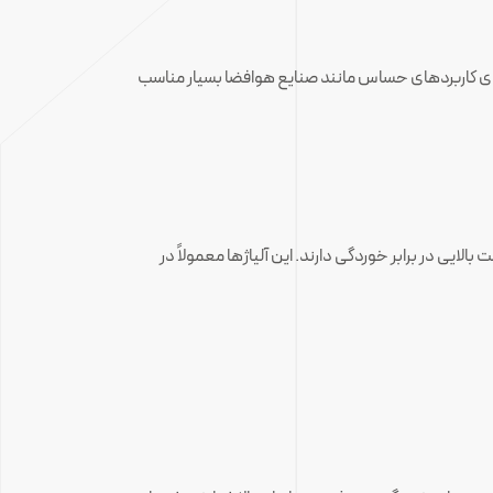
 ۲۰۲۴. این آلیاژها استحکام بالایی دارند و برای کاربردهای حساس مانند صنایع هوافضا بسیار مناسب
یل ترکیب منگنز و آلومینیوم، مقاومت بالایی در برابر خوردگی دارند. این آلیاژها معمولاً در