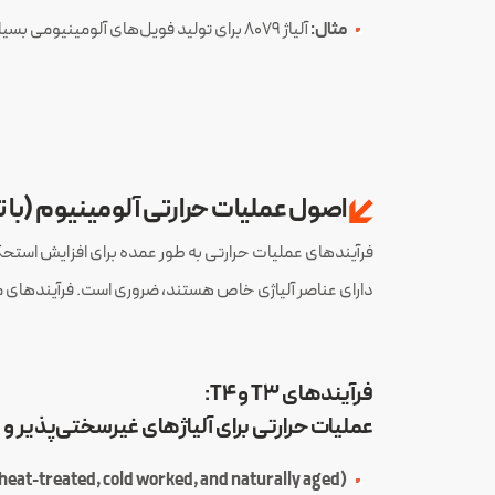
مثال:
آلیاژ ۸۰۷۹ برای تولید فویل‌های آلومینیومی بسیار نازک استفاده می‌شود.
اصول عملیات حرارتی آلومینیوم (با 
فرآیندهای عملیات حرارتی به طور عمده برای افزایش استحکام
دارای عناصر آلیاژی خاص هستند، ضروری است. فرآیندهای 
فرآیندهای T3 و T4:
عملیات حرارتی برای آلیاژهای غیرسختی‌پذیر و 
heat-treated, cold worked, and naturally aged):