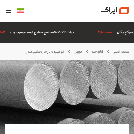
5,100,000
بیلت 6063-7 مجتمع صنایع آلومینیوم جنوب
,306,507
صفحه اصلی
اتاق خبر
بورس
آلومینیوم در حال طلایی شدن