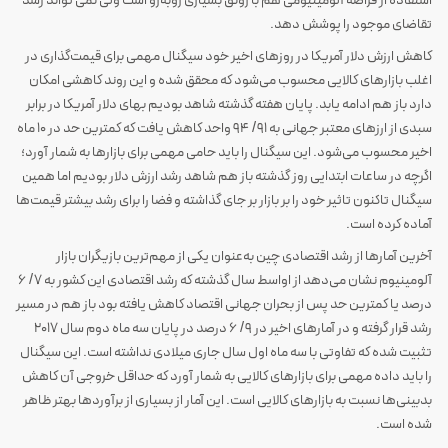
استفاده از قراضه آلومینیومی هم با رونق بسیاری رو‌به‌رو است ولی نمی تواند رشد
تقاضای موجود را پوشش دهد.
کاهش ارزش دلار آمریکا در روزهای اخیر خود سیگنال مهمی برای قیمت‌گذاری در
اغلب بازارهای کالایی محسوب می‌شود که محقق شده و این روند کاهشی امکان
دارد باز هم ادامه یابد. پایان هفته گذشته شاهد بودیم بهای دلار آمریکا در برابر
سبدی از ارزهای معتبر جهانی به ۹۱/ ۹۴ واحد کاهش یافت که کمترین حد در ۱۰ ماه
اخیر محسوب می‌شود. این سیگنال را باید حامی مهمی برای بازارها به شمار آورد؛
اگرچه در ساعات ابتدایی روز گذشته باز هم شاهد رشد ارزش دلار بودیم‌ اما همین
سیگنال تاکنون تاثیر خود را بر بازار بر جای گذاشته و فضا را برای رشد بیشتر قیمت‌ها
آماده کرده است.
آخرین آمارها از رشد اقتصادی چین به‌عنوان یکی از مهم‌ترین بازیگران بازار
آلومینیوم نشان می‌دهد از اواسط سال گذشته که رشد اقتصادی این کشور به ۷/ ۶
درصد یا کمترین حد پس از بحران جهانی اقتصاد کاهش یافته بود باز هم در مسیر
رشد قرار گرفته و در آمارهای اخیر در ۹/ ۶ درصد در پایان سه ماه دوم سال ۲۰۱۷
تثبیت شده که تفاوتی با سه ماه اول سال جاری میلادی نداشته است. این سیگنال
را باید داده مهمی برای بازارهای کالایی به شمار آورد که حداقل خروجی آن کاهش
بدبینی‌ها نسبت به بازارهای کالایی است. این آمار از بسیاری از برآوردها بهتر ظاهر
شده است.