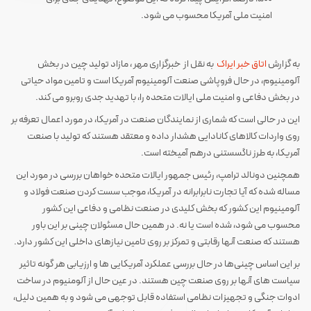
امنیت ملی آمریکا محسوب می شود.
به گزارش
اتاق خبر ایراک
به نقل از خبرگزاری مهر ، مازاد تولید چین در بخش
آلومینیوم، در حال فروپاشی صنعت آلومینیوم آمریکا است و تامین مواد حیاتی
در بخش دفاعی و امنیت ملی ایالات متحده را، با تهدید جدی روبرو می کند.
این در حالی است که شماری از نمایندگان صنعت در آمریکا، در مورد اعمال تعرفه بر
روی واردات کالاهای کانادایی هشدار داده و معتقد هستند که تولید با صنعت
آمریکا، به طرز ناگسستنی درهم آمیخته است.
همچنین دونالد ترامپ، رئیس جمهور ایالات متحده خواهان بررسی در مورد این
مساله شده که آیا تجارت نابرابرانه در آمریکا، موجب سست کردن صنعت فولاد و
آلومینیوم این کشور که بخش کلیدی در صنعت نظامی و دفاعی این کشور
محسوب می شود، شده است یا نه. در همین حال مسئولان چینی بر این باور
هستند که صنعت آنها رقابتی و تمرکز بر روی تامین نیازهای داخلی این کشور دارد.
بر این اساس چینی‌ها در حال بررسی عملکرد آمریکایی ها و ارزیابی هر گونه تاثیر
سیاست های آنها بر روی صنعت چین هستند. در عین حال از آلومنیوم در ساخت
ادوات جنگی و تجهیزات نظامی استفاده قابل توجهی می شود و به همین دلیل،