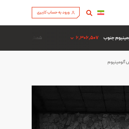
ورود به حساب کاربری
6
شمش آلیاژ ADC12 فن آوری آمیتیس آلومینیوم گلپایگان
 آلومینیوم