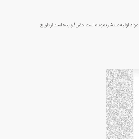
یر1403 با موضوع سازوکار جدید سهمیه بندی مواد اولیه منتشر نموده است، مقرر گردیده است از تاریخ