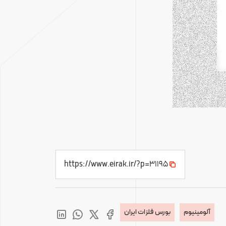
https://www.eirak.ir/?p=31195
آلومینیوم
بورس فلزات ایران