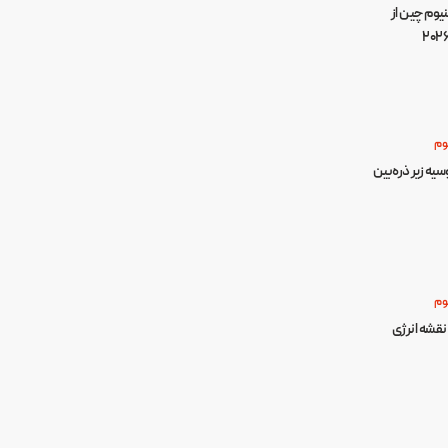
یوم چین از
وم
سیه زیر ذره‌بین
وم
 نقشه انرژی