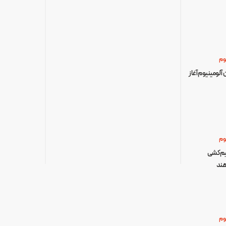
وم
آلومینیوم آغاز
وم
 از سیم‌کشی
هند
وم