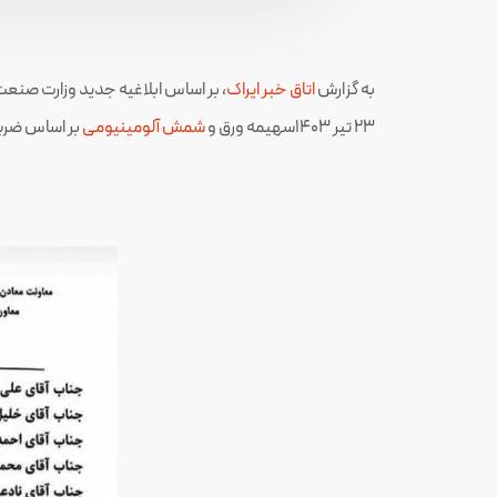
به گزارش
اتاق خبر ایراک
23 تیر 1403سهیمه ورق و
شمش آلومینیومی
بر اساس ضری