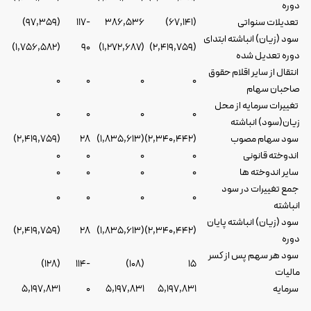
دوره
تعدیلات سنواتی
(۶۷,۱۴۱)
۳۸۶,۵۳۶
-۱۱۷
(۹۷,۳۵۹)
سود (زیان) انباشته ابتدای
(۱,۷۵۶,۵۸۲)
۹۰
(۱,۲۷۲,۶۸۷)
(۲,۴۱۹,۷۵۹)
دوره تعدیل شده
انتقال از سایر اقلام حقوق
۰
۰
۰
۰
صاحبان سهام
تغییرات سرمایه از محل
۰
۰
۰
۰
زیان(سود) انباشته
سود سهام مصوب
(۲,۳۴۰,۴۴۲)
(۱,۸۳۵,۶۱۳)
۲۸
(۲,۴۱۹,۷۵۹)
اندوخته قانونی
۰
۰
۰
۰
سایر اندوخته ها
۰
۰
۰
۰
جمع تغییرات در سود
۰
۰
۰
۰
انباشته
سود (زیان) انباشته پایان
(۲,۴۱۹,۷۵۹)
۲۸
(۱,۸۳۵,۶۱۳)
(۲,۳۴۰,۴۴۲)
دوره
سود هر سهم پس از کسر
(۱۲۸)
-۱۱۴
(۱۰۸)
۱۵
مالیات
سرمایه
۵,۱۹۷,۸۳۱
۵,۱۹۷,۸۳۱
۰
۵,۱۹۷,۸۳۱