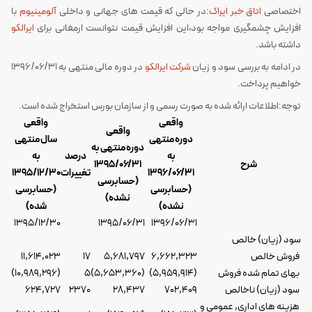
اختصاصی
اتاق خبر ایراک
:در حالی که قیمت های جهانی و داخلی
آلومینیوم
با
افزایش چشمگیری مواجه بود،این افزایش قیمت نتوانست ارمغانی برای
ایرالکو
داشته باشد.
در ادامه به بررسی سود و زیان
شرکت ایرالکو
در دوره مالی منتهی به ۱۳۹۶/۰۶/۳۱
خواهیم پرداخت.
توجه:اطلاعات ارائه شده به صورت رسمی و از سازمان بورس استخراج شده است.
واقعی
واقعی
واقعی
دوره منتهی
سال منتهی
دوره منتهی به
به
درصد
به
شرح
۱۳۹۵/۰۶/۳۱
۱۳۹۶/۰۶/۳۱
تغییرات
۱۳۹۵/۱۲/۳۰
(حسابرسی
(حسابرسی
(حسابرسی
نشده)
نشده)
شده)
۱۳۹۵/۱۲/۳۰
۱۳۹۵/۰۶/۳۱
۱۳۹۶/۰۶/۳۱
سود (زیان) خالص
فروش خالص
۶,۶۶۲,۳۲۳
۵,۶۸۱,۷۹۷
۱۷
۱۱,۶۱۴,۰۲۳
بهای تمام شده فروش
(۵,۹۵۹,۹۱۴)
(۵,۶۵۳,۳۶۰)
۵
(۱۰,۹۸۹,۲۹۶)
سود (زیان) ناخالص
۷۰۲,۴۰۹
۲۸,۴۳۷
۲۳۷۰
۶۲۴,۷۲۷
هزینه های اداری, عمومی و