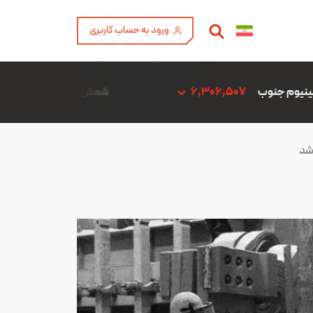
ورود به حساب کاربری
6,3
شمش آلیاژ ADC12 فن آوری آمیتیس آلومینیوم گلپایگان
 شد