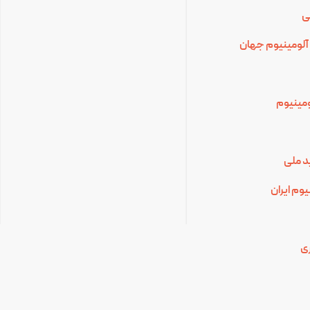
ی
آلومینیوم جهان
لومینیوم
د ملی
وم ایران
ی