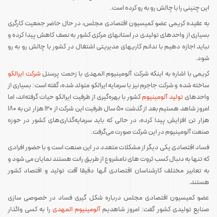
این چنینی را با چالش رو به رو کرده است.
به عقیده کریمی عضو کمیسیون اقتصادی مجلس، در حال حاضر جمعیت کارگری
بسیاری از واحدهای تولیدی در استانهای مرکزی کشور به نصف کاهش پیدا کرده و
نباید اجازه دهیم با ندانم کاریهای مدیریتی اشتغال در کشور با چالش رو به رو
شود.
کریمی با اشاره به اینکه شرکت آلومینیوم المهدی با زحمت پرسنل
شرکت ایرالکو
ساخته شده و شرکت جاجرم نیز با سرمایه ایرالکو متولد شده، گفته است: بسیاری از
واحدهای
تولید آلومینیوم
کشور با بهره‌گیری از ظرفیت ایرالکو حیات گرفته‌اند، اما
امروز شاهد هستیم بعد از گذشت 50 سال ظرفیت این شرکت از 120 هزار تن به 180
هزار تن افزایش پیدا کرده، در حالی که باید سرمایه‌گذاری‌های کشور در حوزه
صنعت آلومینیوم در این شرکت صورت می‌گرفت.
فساد اقتصادی یکی دیگر از مشکلات متعدد در این صنعت است و با حضور افرادی
که تنها به دنبال کسب ثروت های نامشروع از طریق رانت هستند نمایان می شود و
به تعابیر مختلف کارشناسان اقتصادی آنها دقیقا آفت تولید و اقتصاد کشور
هستند.
عضو کمیسیون اقتصادی مجلس درباره شکل گیری فساد در خصوصی سازی
صنایع تولیدی کشور گفت: امروز شاهدیم
آلومینیوم المهدی
را به کسی واگذار