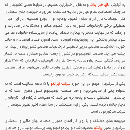
به گزارش
اتاق خبر ایراک
و به نقل از خبرگزاری تسنیم، در شرایط فعلی کشورمان که
در جنگ اقتصادی تمام عیار قرار داریم متاسفانه هر روز با خبرهای تلخ اقتصادی
مثل نوسانات بازار ارز و سکه ، کمبود بودجه و … روبرو هستیم. در این میان
تعطیلی برخی کارخانجات کشور به دلیل کمبود منابع و مشکلات در صادرات و
واردات که در نهایت منجر به بیکاری تعداد زیادی از سرپرستان خانواده ها می
شود بیشتر برتلخی این روزهایمان افزوده است. امروزه فساد اقتصادی و خاک
خوردن تشکیلات صنعتی در پی تعطیلی کارخانجات صنعتی کشور بیش از پیش به
چشم می آید. صنعت آلومینیوم در کشور از جمله صنایع ممتاز و مهم به شمار
می‌رود. گفتنی است، ایران سالانه به 500 هزار تن آلومینیوم نیاز دارد که 350 هزار
تن آن در داخل تولید شده و مابقی از طریق واردات تأمین می‌شود.اما این صنعت
مهم کشور مدتی است که از شرایط خوبی برخوردار نیست.
یکی از شرکتهای مهم در این حوزه
شرکت ایرالکو
با 5 دهه فعالیت است که به
عنوان یکی از قدیمی‌ترین واحد صنعت آلومینیوم کشور مطرح است که با
چالشهای مختلفی دست و پنجه نرم می‌کنند که معیشت کارگران این کارخانه را
دچار چالش کرده است. یکی از این مشکلات در سال‌های اخیر تغییر سهامداران
شرکت مذکور بوده است.
دربرهه های مختلف و با روی کار امدن مدیران متعدد توان مالی و اقتصادی
شرکتهای نظیر
ایرالکو
تضعیف شده و این موضوع روند پرشتاب تولید در واحدهای