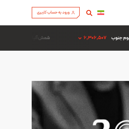
ورود به حساب کاربری
شمش آلیاژ ADC12 فن آوری آمیتیس آلومینیوم گلپایگان