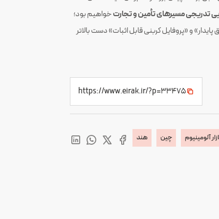
ایی تدریجی مسیرهای تأمین و تجارت
خواهیم بود؛
ق پایدار» و «پروفایل کربنی قابل اثبات» دست بالاتر
https://www.eirak.ir/?p=33475
زار آلومینیوم
چین
هند