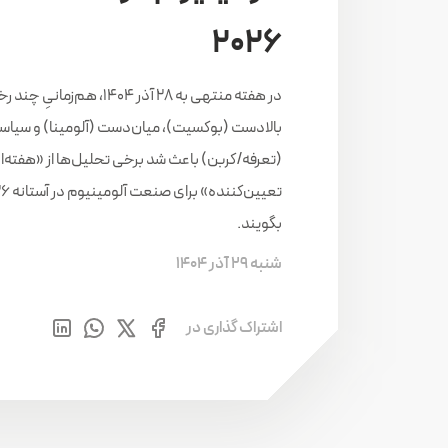
۲۰۲۶
در هفته منتهی به ۲۸ آذر ۱۴۰۴، هم‌زمانی
بالادست (بوکسیت)، میان‌دست (آلومینا) و سیاس
(تعرفه/کربن) باعث شد برخی تحلیل‌ها از «هفته‌ا
بگویند.
شنبه 29 آذر 1404
اشتراک گذاری در