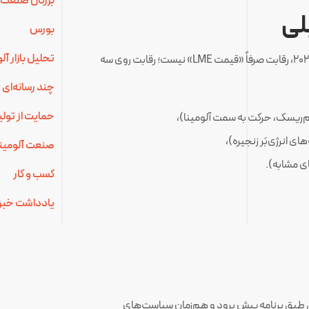
بزرگان صنعت 
لی
بورس
تحلیل بازار آ
جمع‌بندی این بسته خبری و تحلیلی آن است که در آستانه ۲۰۲۶، رقابت صرفاً «قیمت LME» نیست؛ رقابت روی سه
چند رسانه‌ای
حمایت از تولی
‌ریسک، حرکت به سمت آلومینا)،
ای انرژی‌بَر زنجیره)،
صنعت آلومینی
کسب و کار
یادداشت خبر
تی طبق برنامه پیش برود و هم‌زمان سیاست‌های