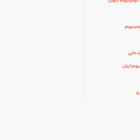
آلومینیوم جهان
لومینیوم
د ملی
وم ایران
ی