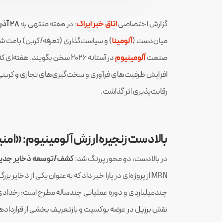
گزارش اختصاصی
اتاق خبر ایراک
: در هفته منتهی به
۲۸ آذر ۱۴۰۴
میان‌دست (
آلومینا
) و سیاست‌گذاری (تعرفه/کربن) باعث شد
صنعت
آلومینیوم
در آستانه ۲۰۲۶ سخن بگویند. ه
افزایش ظرفیت‌های فرآوری و سخت‌گیری‌های تجاری و کربنی،
رقابت‌پذیری اثر گذاشت.
‌ ‌
بالادست زنجیره ارزش آلومینیوم: «امن
در بالادست، دو محور پررنگ شد:
کشف/توسعه ذخایر جدی
MRN از پروژه‌ای در پارا خبر داد که به‌عنوان یکی از ذخا
چندمیلیاردی و دوره عملیاتی چندساله مطرح است؛ رخدادی که
نقش برزیل در عرضه بوکسیت و بازتعریف بخشی از قرارداد