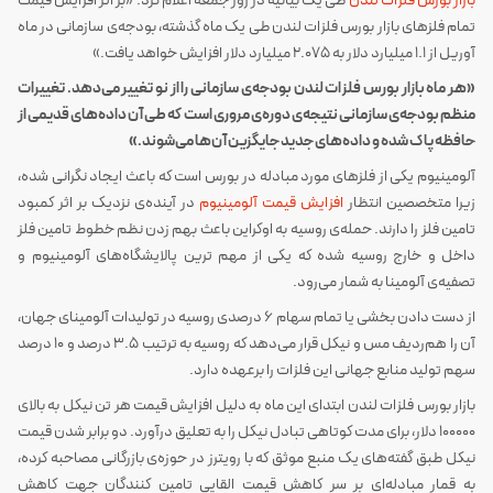
بازار بورس فلزات لندن
طی یک بیانیه در روز جمعه اعلام کرد: «بر اثر افزایش قیمت
تمام فلزهای بازار بورس فلزات لندن طی یک ماه گذشته، بودجه‌ی سازمانی در ماه
آوریل از 1.1 میلیارد دلار به 2.075 میلیارد دلار افزایش خواهد یافت.»
«هر ماه بازار بورس فلزات لندن بودجه‌ی سازمانی را از نو تغییر می‌دهد. تغییرات
منظم بودجه‌ی سازمانی نتیجه‌ی دوره‌ی مروری است که طی آن داده‌های قدیمی از
حافظه پاک شده و داده‌های جدید جایگزین آن‌ها می‌شوند.»
آلومینیوم یکی از فلزهای مورد مبادله در بورس است که باعث ایجاد نگرانی شده،
زیرا متخصصین انتظار
افزایش قیمت آلومینیوم
در آینده‌ی نزدیک بر اثر کمبود
تامین فلز را دارند. حمله‌ی روسیه به اوکراین باعث بهم زدن نظم خطوط تامین فلز
داخل و خارج روسیه شده که یکی از مهم ترین پالایشگاه‌های آلومینیوم و
تصفیه‌ی آلومینا به شمار می‌رود.
از دست دادن بخشی یا تمام سهام 6 درصدی روسیه در تولیدات آلومینای جهان،
آن را هم‌ردیف مس و نیکل قرار می‌دهد که روسیه به ترتیب 3.5 درصد و 10 درصد
سهم تولید منابع جهانی این فلزات را برعهده دارد.
بازار بورس فلزات لندن ابتدای این ماه به دلیل افزایش قیمت هر تن نیکل به بالای
100000 دلار، برای مدت کوتاهی تبادل نیکل را به تعلیق درآورد. دو برابر شدن قیمت
نیکل طبق گفته‌های یک منبع موثق که با رویترز در حوزه‌ی بازرگانی مصاحبه کرده،
به قمار مبادله‌ای بر سر کاهش قیمت القایی تامین کنندگان جهت کاهش