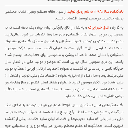
گام‌های بعدی را فعالان اقتصادی بر خواهند داشت.
نامگذاری سال ۱۳۹۸ به نام رونق تولید
از سوی مقام معظم رهبری نشانه محکمی
بر عزم حاکمیت در مسیر توسعه اقتصادی است.
به گزارش
اتاق خبر ایراک
و به نقل از اتاق بازرگانی ایران، بیش یک دهه است که به
صورت پی در پی عنوان‌های اقتصادی برای سال‌ها انتخاب می‌شود. عالی‌ترین
مقام کشور بیشترین توجه و تمرکز مسئولان را به سوی مسائل اقتصادی معطوف
ساخته‌اند. عناوین سال‌ها قرار است به عنوان قطب نما، مسیر حرکت مردم و
مسئولان را نشان دهد تا هدف روشن و ملموسی برای فعالیت‌ها ترسیم شده
باشد. این برای سومین سال پیاپی است که موضوع تولید ملی در شعار سال
جایگاه ثابتی دارد. سالی که گذشت با عنوان «حمایت از کالای ایرانی» عملاً به تولید
ملی مرتبط بود و سال قبل از آن نیز به عنوان «اقتصاد مقاومتی، تولید و اشتغال»
مزین شده بود. تکرار موضوع تولید به عنوان هدف اصلی نظام در سال‌های اخیر،
هم نشانه اهمیت این موضوع در مسیر توسعه اقتصادی است و هم از ناکافی
بودن تلاش‌ها در این بخش حکایت دارد.
اقتصادگردانان ایران نامگذاری سال 1398 به عنوان «رونق تولید» را به فال نیک
می‌گیرند و همچنان چشم انتظار رفع موانع تولید هستند. تمرکز و توجه به تولید
ملی در شرایطی که سایه تحریم‌ها بر اقتصاد ایران سایه افکنده، بیش از گذشته
ضروری است. همانگونه که مقام معظم رهبری در پیام نوروزی و سخنرانی حرم