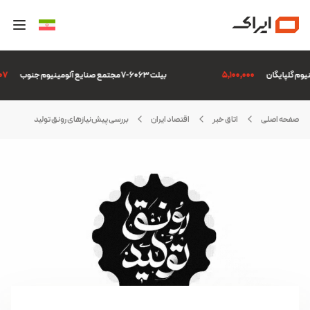
5,100,000
بیلت 6063-7 مجتمع صنایع آلومینیوم جنوب
6,507
صفحه اصلی
اتاق خبر
اقتصاد ایران
بررسی پیش‌نیازهای رونق تولید